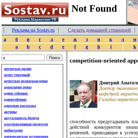
Реклама на Sostav.ru
Сделать домашней страницей
а
б
в
г
д
е
ж
з
и
к
л
м
a
b
c
d
e
f
g
h
i
j
k
competition-oriented app
авторское право
агент торговый
агентское вознаграждение
Дмитрий Анатол
адаптация цены
Доктор экономиче
адвер-гейминг
кафедрой маркети
Гильдии маркетол
адвергейминг
адресная рассылка
активы
актуальность бренда
способность предугадывать п
альтернативные носители
действий конкурентов инах
амбассадор
решений, приводящие к успеху
американская ассоциация