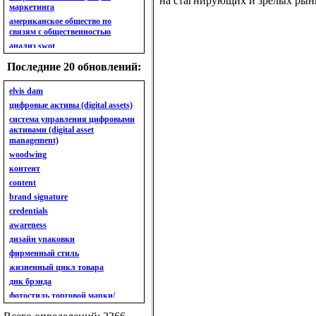
на стагнирующих и зрелых рын
маркетинга
американское общество по
связям с общественностью
анализ swot
анализ безубыточности
Последние 20 обновлений:
анализ бизнес-портфеля
анализ имиджа
elvis dam
анализ кластерный
цифровые активы (digital assets)
анализ конкурентов
система управления цифровыми
активами (digital asset
анализ кросс-культурных
management)
особенностей
woodwing
анализ мак кинси «7s»
контент
анализ макросистемы
content
анализ маркетинговый
brand signature
анализ рынка
credentials
анализ ситуационный
awareness
анализ экспертный
индивидуальный
дизайн упаковки
анкета
фирменный стиль
ассортимент
жизненный цикл товара
ассортимент товарный.
днк брэнда
планирование товарного
фотостиль торговой марки/
ассортимента
линейки продукции
ассортимент. глубина