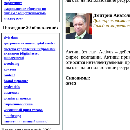
льготы на использование ресурс
маркетинга
американское общество по
связям с общественностью
Дмитрий Анатол
анализ swot
Доктор экономиче
анализ безубыточности
Гильдии маркетол
Последние 20 обновлений:
анализ бизнес-портфеля
анализ имиджа
elvis dam
анализ кластерный
цифровые активы (digital assets)
анализ конкурентов
система управления цифровыми
Активы(от лат. Activus – дей
активами (digital asset
анализ кросс-культурных
фирме, компании. Активы приня
management)
особенностей
относятся интеллектуальный про
woodwing
анализ мак кинси «7s»
льготы на использование ресурс
контент
анализ макросистемы
content
анализ маркетинговый
Синонимы:
brand signature
анализ рынка
assets
credentials
анализ ситуационный
awareness
анализ экспертный
индивидуальный
дизайн упаковки
анкета
фирменный стиль
ассортимент
жизненный цикл товара
ассортимент товарный.
днк брэнда
планирование товарного
фотостиль торговой марки/
ассортимента
линейки продукции
ассортимент. глубина