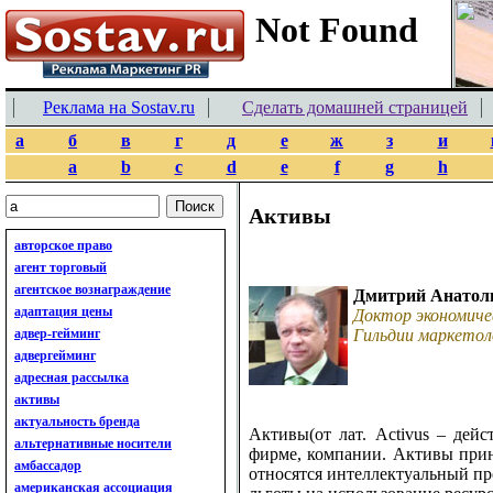
Реклама на Sostav.ru
Сделать домашней страницей
а
б
в
г
д
е
ж
з
и
a
b
c
d
e
f
g
h
Активы
авторское право
агент торговый
агентское вознаграждение
Дмитрий Анатол
адаптация цены
Доктор экономиче
адвер-гейминг
Гильдии маркетол
адвергейминг
адресная рассылка
активы
актуальность бренда
Активы(от лат. Activus – дей
альтернативные носители
фирме, компании. Активы приня
амбассадор
относятся интеллектуальный про
американская ассоциация