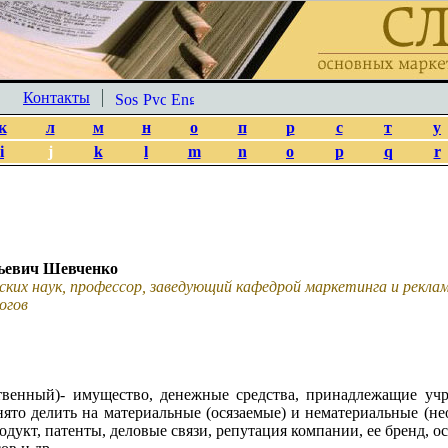
Контакты
к
л
м
н
о
п
р
с
т
у
i
j
k
l
m
n
o
p
q
r
ьевич Шевченко
ских наук, профессор, заведующий кафедрой маркетинга и рекл
огов
ственный)- имущество, денежные средства, принадлежащие уч
то делить на материальные (осязаемые) и нематериальные (не
дукт, патенты, деловые связи, репутация компании, ее бренд, о