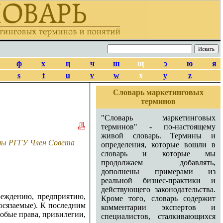
ф
х
ц
ч
ш
щ
э
ю
я
s
t
u
v
w
x
y
z
Словарь маркетинговых
терминов
"Словарь маркетинговых
терминов" - по-настоящему
живой словарь. Термины и
амы РГГУ Член Совета
определения, которые вошли в
словарь и которые мы
продолжаем добавлять,
дополнены примерами из
реальной бизнес-практики и
действующего законодательства.
реждению, предприятию,
Кроме того, словарь содержит
осязаемые). К последним
комментарии экспертов и
собые права, привилегии,
специалистов, сталкивающихся