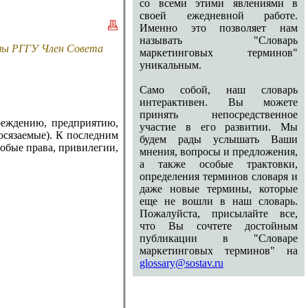
со всеми этими явлениями в
своей ежедневной работе.
Именно это позволяет нам
называть "Словарь
амы РГГУ Член Совета
маркетинговых терминов"
уникальным.
Само собой, наш словарь
интерактивен. Вы можете
принять непосредственное
реждению, предприятию,
участие в его развитии. Мы
осязаемые). К последним
будем рады услышать Ваши
собые права, привилегии,
мнения, вопросы и предложения,
а также особые трактовки,
определения терминов словаря и
даже новые термины, которые
еще не вошли в наш словарь.
Пожалуйста, присылайте все,
что Вы сочтете достойным
публикации в "Словаре
маркетинговых терминов" на
glossary@sostav.ru