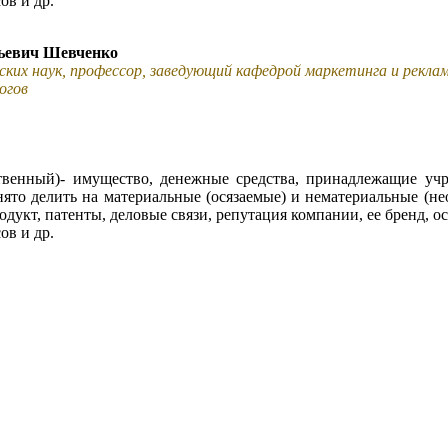
ов и др.
ьевич Шевченко
ских наук, профессор, заведующий кафедрой маркетинга и рекл
огов
ственный)- имущество, денежные средства, принадлежащие уч
то делить на материальные (осязаемые) и нематериальные (не
дукт, патенты, деловые связи, репутация компании, ее бренд, о
ов и др.