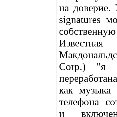
на доверие.
signatures 
собстве
Известна
Макдональд
Corp.) "я 
переработан
как музыка 
телефона со
и включ