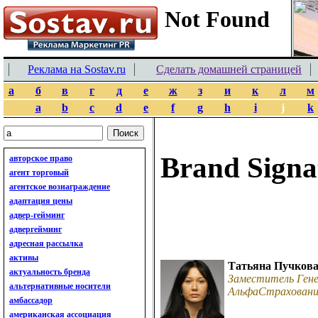
Реклама на Sostav.ru
Сделать домашней страницей
а
б
в
г
д
е
ж
з
и
к
л
м
a
b
c
d
e
f
g
h
i
j
k
Brand Signa
авторское право
агент торговый
агентское вознаграждение
адаптация цены
адвер-гейминг
адвергейминг
адресная рассылка
активы
Татьяна Пучков
актуальность бренда
Заместитель Гене
альтернативные носители
АльфаСтраховани
амбассадор
американская ассоциация