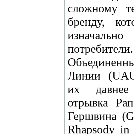
сложному те
бренду, ко
изначал
потреб
Объединен
Линии (UAU
их давнее 
отрывка Ра
Гершвина (G
Rhapsody in