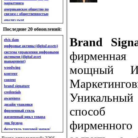
маркетинга
американское общество по
связям с общественностью
анализ swot
анализ безубыточности
Последние 20 обновлений:
анализ бизнес-портфеля
Brand Signa
анализ имиджа
elvis dam
анализ кластерный
цифровые активы (digital assets)
анализ конкурентов
фирменна
система управления цифровыми
активами (digital asset
анализ кросс-культурных
management)
особенностей
мощный Ин
woodwing
анализ мак кинси «7s»
контент
анализ макросистемы
Маркетингов
content
анализ маркетинговый
brand signature
анализ рынка
credentials
анализ ситуационный
Уникальны
awareness
анализ экспертный
индивидуальный
дизайн упаковки
способ 
анкета
фирменный стиль
ассортимент
жизненный цикл товара
фирменного 
ассортимент товарный.
днк брэнда
планирование товарного
фотостиль торговой марки/
ассортимента
линейки продукции
ассортимент. глубина