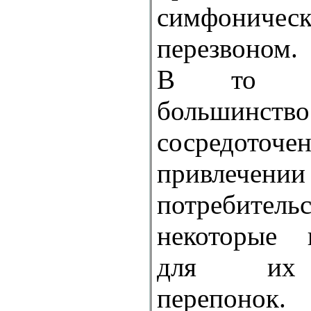
симфониче
перезвоном.
В то вр
большинс
сосредо
привлечении
потребите
некоторые п
для их 
перепонок