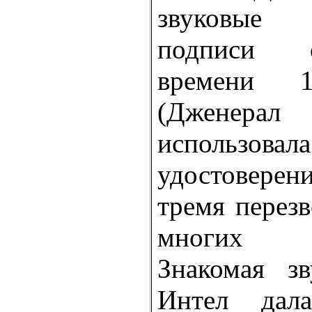
звуковы
подписи 
времени 
(Дженера
использ
удостовере
тремя перез
многих д
Знакомая зв
Интел дала