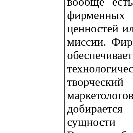
вообще есть
фирменных 
ценностей и
миссии. Фир
обеспечивае
техноло
творчески
маркето
добирает
сущности