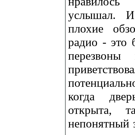
нравилос
услышал. 
плохие обз
радио - это
перезвоны 
приветствов
потенциальн
когда две
открыта, 
непонятный з