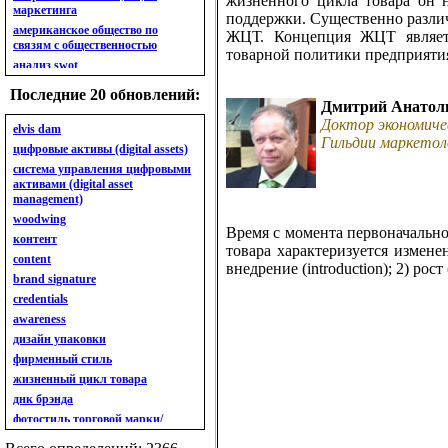
жизненного цикла товара он 
маркетинга
поддержки. Существенно разли
американское общество по
ЖЦТ. Концепция ЖЦТ являетс
связям с общественностью
товарной политики предприяти
анализ swot
анализ безубыточности
Последние 20 обновлений:
анализ бизнес-портфеля
Дмитрий Анатол
Доктор экономиче
анализ имиджа
elvis dam
Гильдии маркетол
анализ кластерный
цифровые активы (digital assets)
анализ конкурентов
система управления цифровыми
активами (digital asset
анализ кросс-культурных
management)
особенностей
woodwing
анализ мак кинси «7s»
Время с момента первоначально
контент
анализ макросистемы
товара характеризуется измене
content
анализ маркетинговый
внедрение (introduction); 2) рост 
brand signature
анализ рынка
credentials
анализ ситуационный
awareness
анализ экспертный
индивидуальный
дизайн упаковки
анкета
фирменный стиль
ассортимент
жизненный цикл товара
ассортимент товарный.
днк брэнда
планирование товарного
фотостиль торговой марки/
ассортимента
линейки продукции
ассортимент. глубина