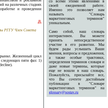
финансовой и рекламной
со всеми этими явлениями в
ий на различных стадиях
своей ежедневной работе.
зработке и проведении
Именно это позволяет нам
называть "Словарь
маркетинговых терминов"
уникальным.
амы РГГУ Член Совета
Само собой, наш словарь
интерактивен. Вы можете
принять непосредственное
участие в его развитии. Мы
будем рады услышать Ваши
мнения, вопросы и предложения,
м рынке. Жизненный цикл
а также особые трактовки,
 следующих пяти фаз: 1)
определения терминов словаря и
decline).
даже новые термины, которые
еще не вошли в наш словарь.
Пожалуйста, присылайте все,
что Вы сочтете достойным
публикации в "Словаре
маркетинговых терминов" на
glossary@sostav.ru