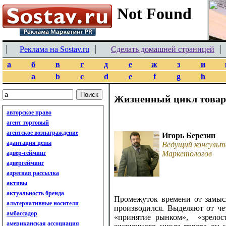
Реклама на Sostav.ru
Сделать домашней страницей
а
б
в
г
д
е
ж
з
и
a
b
c
d
e
f
g
h
Жизненный цикл товар
авторское право
агент торговый
агентское вознаграждение
Игорь Березин
адаптация цены
Ведущий консульт
адвер-гейминг
Маркетологов
адвергейминг
адресная рассылка
активы
актуальность бренда
Промежуток времени от замысл
альтернативные носители
производился. Выделяют от че
амбассадор
«принятие рынком», «зрелост
американская ассоциация