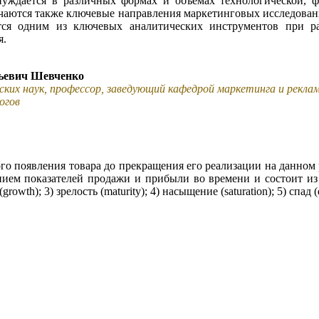
нуждается в различных формах и объемах технологической, 
чаются также ключевые направления маркетинговых исследован
я одним из ключевых аналитических инструментов при ра
я.
ьевич Шевченко
ских наук, профессор, заведующий кафедрой маркетинга и рекл
огов
го появления товара до прекращения его реализации на данно
нием показателей продажи и прибыли во времени и состоит из
(growth); 3) зрелость (maturity); 4) насыщение (saturation); 5) спад (