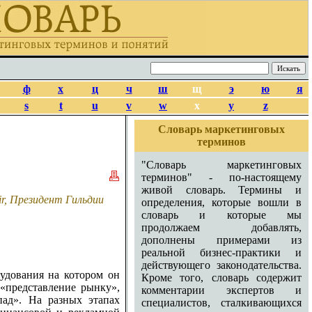
ф
х
ц
ч
ш
щ
э
ю
я
s
t
u
v
w
x
y
z
Словарь маркетинговых
терминов
"Словарь маркетинговых
терминов" - по-настоящему
живой словарь. Термины и
r, Президент Гильдии
определения, которые вошли в
словарь и которые мы
продолжаем добавлять,
дополнены примерами из
реальной бизнес-практики и
действующего законодательства.
удования на котором он
Кроме того, словарь содержит
«представление рынку»,
комментарии экспертов и
пад». На разных этапах
специалистов, сталкивающихся