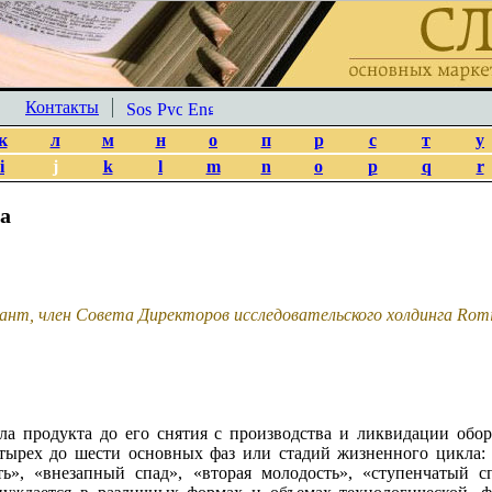
Контакты
к
л
м
н
о
п
р
с
т
у
i
j
k
l
m
n
o
p
q
r
а
ант, член Совета Директоров исследовательского холдинга Romi
а продукта до его снятия с производства и ликвидации обор
тырех до шести основных фаз или стадий жизненного цикла: 
ь», «внезапный спад», «вторая молодость», «ступенчатый с