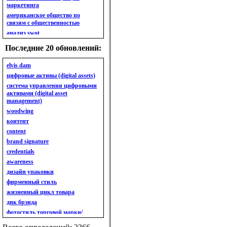
маркетинга
американское общество по
связям с общественностью
анализ swot
анализ безубыточности
Последние 20 обновлений:
анализ бизнес-портфеля
анализ имиджа
elvis dam
анализ кластерный
цифровые активы (digital assets)
анализ конкурентов
система управления цифровыми
активами (digital asset
анализ кросс-культурных
management)
особенностей
woodwing
анализ мак кинси «7s»
контент
анализ макросистемы
content
анализ маркетинговый
brand signature
анализ рынка
credentials
анализ ситуационный
awareness
анализ экспертный
индивидуальный
дизайн упаковки
анкета
фирменный стиль
ассортимент
жизненный цикл товара
ассортимент товарный.
днк брэнда
планирование товарного
фотостиль торговой марки/
ассортимента
линейки продукции
ассортимент. глубина