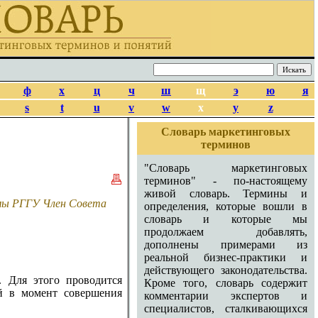
ф
х
ц
ч
ш
щ
э
ю
я
s
t
u
v
w
x
y
z
Словарь маркетинговых
терминов
"Словарь маркетинговых
терминов" - по-настоящему
живой словарь. Термины и
амы РГГУ Член Совета
определения, которые вошли в
словарь и которые мы
продолжаем добавлять,
дополнены примерами из
реальной бизнес-практики и
действующего законодательства.
. Для этого проводится
Кроме того, словарь содержит
ей в момент совершения
комментарии экспертов и
специалистов, сталкивающихся