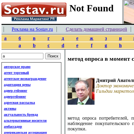
Реклама на Sostav.ru
Сделать домашней страницей
а
б
в
г
д
е
ж
з
и
a
b
c
d
e
f
g
h
метод опроса в момент
авторское право
агент торговый
агентское вознаграждение
Дмитрий Анатол
адаптация цены
Доктор экономиче
адвер-гейминг
Гильдии маркетол
адвергейминг
адресная рассылка
активы
актуальность бренда
метод опроса потребителей, 
альтернативные носители
наблюдение покупательского 
амбассадор
покупки.
американская ассоциация