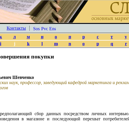
Контакты
к
л
м
н
о
п
р
с
т
у
i
j
k
l
m
n
o
p
q
r
 совершения покупки
ьевич Шевченко
ских наук, профессор, заведующий кафедрой маркетинга и рекл
огов
предполагающий сбор данных посредством личных интервью
поведения в магазине и последующий перехват потребител