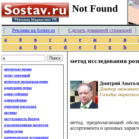
Реклама на Sostav.ru
Сделать домашней страницей
а
б
в
г
д
е
ж
з
и
a
b
c
d
e
f
g
h
метод исследования роз
авторское право
агент торговый
агентское вознаграждение
Дмитрий Анатол
адаптация цены
Доктор экономиче
адвер-гейминг
Гильдии маркетол
адвергейминг
адресная рассылка
активы
актуальность бренда
метод, предполагающий обсле
альтернативные носители
ассортимента и ценовых характ
амбассадор
американская ассоциация