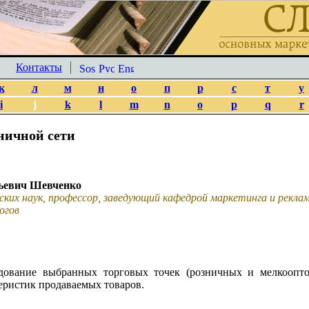
Контакты
к
л
м
н
о
п
р
с
т
у
i
j
k
l
m
n
o
p
q
r
ничной сети
ьевич Шевченко
ских наук, профессор, заведующий кафедрой маркетинга и рекл
огов
дование выбранных торговых точек (розничных и мелкоопт
еристик продаваемых товаров.