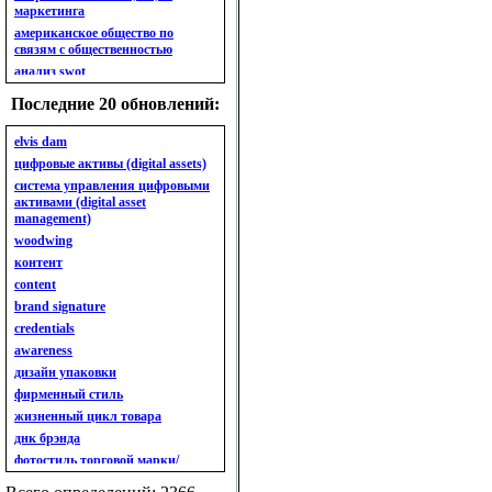
маркетинга
американское общество по
связям с общественностью
анализ swot
анализ безубыточности
Последние 20 обновлений:
анализ бизнес-портфеля
анализ имиджа
elvis dam
анализ кластерный
цифровые активы (digital assets)
анализ конкурентов
система управления цифровыми
активами (digital asset
анализ кросс-культурных
management)
особенностей
woodwing
анализ мак кинси «7s»
контент
анализ макросистемы
content
анализ маркетинговый
brand signature
анализ рынка
credentials
анализ ситуационный
awareness
анализ экспертный
индивидуальный
дизайн упаковки
анкета
фирменный стиль
ассортимент
жизненный цикл товара
ассортимент товарный.
днк брэнда
планирование товарного
фотостиль торговой марки/
ассортимента
линейки продукции
ассортимент. глубина