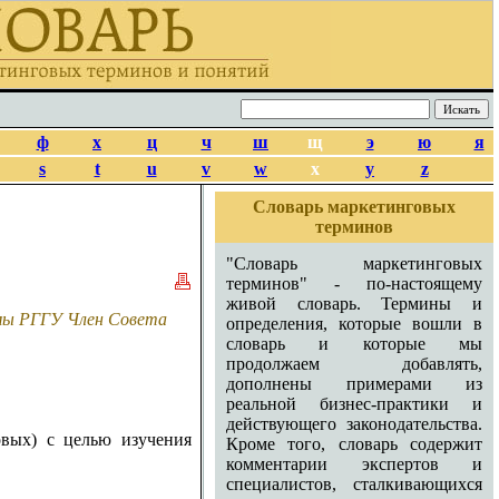
ф
х
ц
ч
ш
щ
э
ю
я
s
t
u
v
w
x
y
z
Словарь маркетинговых
терминов
"Словарь маркетинговых
терминов" - по-настоящему
живой словарь. Термины и
амы РГГУ Член Совета
определения, которые вошли в
словарь и которые мы
продолжаем добавлять,
дополнены примерами из
реальной бизнес-практики и
действующего законодательства.
овых) с целью изучения
Кроме того, словарь содержит
комментарии экспертов и
специалистов, сталкивающихся