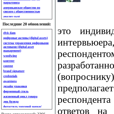
маркетинга
американское общество по
связям с общественностью
анализ swot
анализ безубыточности
Последние 20 обновлений:
анализ бизнес-портфеля
это индивид
анализ имиджа
elvis dam
анализ кластерный
цифровые активы (digital assets)
интервьюера
анализ конкурентов
система управления цифровыми
активами (digital asset
анализ кросс-культурных
респондент
management)
особенностей
woodwing
анализ мак кинси «7s»
контент
анализ макросистемы
разработан
content
анализ маркетинговый
brand signature
анализ рынка
(вопросни
credentials
анализ ситуационный
awareness
анализ экспертный
предполагае
индивидуальный
дизайн упаковки
анкета
фирменный стиль
ассортимент
респондент
жизненный цикл товара
ассортимент товарный.
днк брэнда
планирование товарного
фотостиль торговой марки/
ответов на
ассортимента
линейки продукции
ассортимент. глубина