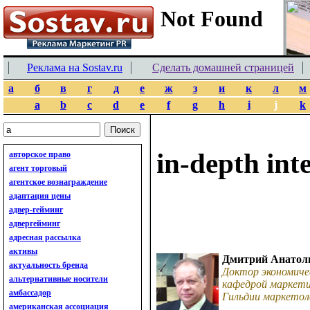
Реклама на Sostav.ru
Сделать домашней страницей
а
б
в
г
д
е
ж
з
и
к
л
м
a
b
c
d
e
f
g
h
i
j
k
in-depth int
авторское право
агент торговый
агентское вознаграждение
адаптация цены
адвер-гейминг
адвергейминг
адресная рассылка
активы
Дмитрий Анатол
актуальность бренда
Доктор экономиче
альтернативные носители
кафедрой маркети
амбассадор
Гильдии маркетол
американская ассоциация