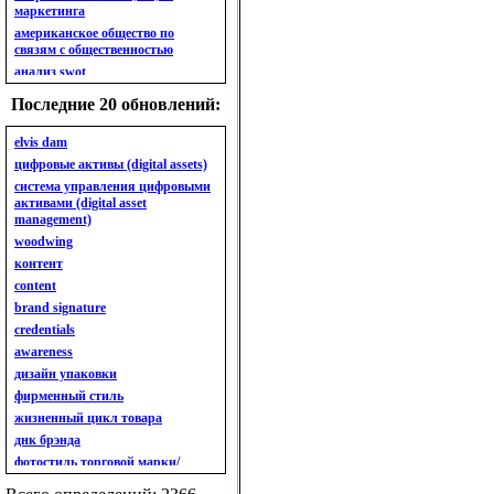
маркетинга
американское общество по
связям с общественностью
анализ swot
анализ безубыточности
Последние 20 обновлений:
анализ бизнес-портфеля
анализ имиджа
elvis dam
анализ кластерный
цифровые активы (digital assets)
анализ конкурентов
система управления цифровыми
активами (digital asset
анализ кросс-культурных
management)
особенностей
woodwing
анализ мак кинси «7s»
контент
анализ макросистемы
content
анализ маркетинговый
brand signature
анализ рынка
credentials
анализ ситуационный
awareness
анализ экспертный
индивидуальный
дизайн упаковки
анкета
фирменный стиль
ассортимент
жизненный цикл товара
ассортимент товарный.
днк брэнда
планирование товарного
фотостиль торговой марки/
ассортимента
линейки продукции
ассортимент. глубина