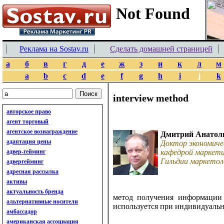
Реклама на Sostav.ru
Сделать домашней страницей
а
б
в
г
д
е
ж
з
и
к
л
м
a
b
c
d
e
f
g
h
i
j
k
interview method
авторское право
агент торговый
агентское вознаграждение
Дмитрий Анатол
адаптация цены
Доктор экономиче
адвер-гейминг
кафедрой маркети
Гильдии маркетол
адвергейминг
адресная рассылка
активы
актуальность бренда
метод получения информации 
альтернативные носители
используется при индивидуальн
амбассадор
американская ассоциация