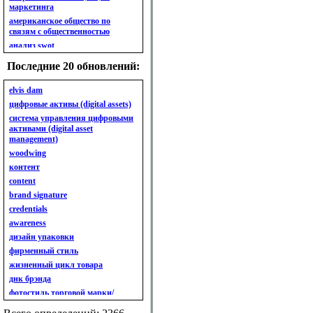
маркетинга
американское общество по
связям с общественностью
анализ swot
анализ безубыточности
Последние 20 обновлений:
анализ бизнес-портфеля
анализ имиджа
elvis dam
анализ кластерный
цифровые активы (digital assets)
анализ конкурентов
система управления цифровыми
активами (digital asset
анализ кросс-культурных
management)
особенностей
woodwing
анализ мак кинси «7s»
контент
анализ макросистемы
content
анализ маркетинговый
brand signature
анализ рынка
credentials
анализ ситуационный
awareness
анализ экспертный
индивидуальный
дизайн упаковки
анкета
фирменный стиль
ассортимент
жизненный цикл товара
ассортимент товарный.
днк брэнда
планирование товарного
фотостиль торговой марки/
ассортимента
линейки продукции
ассортимент. глубина