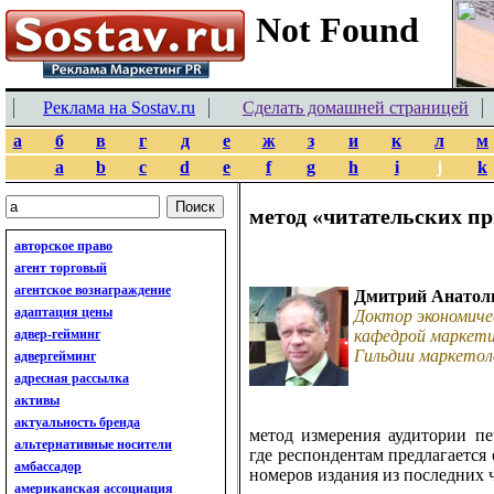
Реклама на Sostav.ru
Сделать домашней страницей
а
б
в
г
д
е
ж
з
и
к
л
м
a
b
c
d
e
f
g
h
i
j
k
метод «читательских п
авторское право
агент торговый
агентское вознаграждение
Дмитрий Анатол
адаптация цены
Доктор экономиче
адвер-гейминг
кафедрой маркети
Гильдии маркетол
адвергейминг
адресная рассылка
активы
актуальность бренда
метод измерения аудитории п
альтернативные носители
где респондентам предлагается 
амбассадор
номеров издания из последних 
американская ассоциация