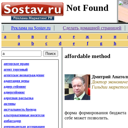
Реклама на Sostav.ru
Сделать домашней страницей
а
б
в
г
д
е
ж
з
и
a
b
c
d
e
f
g
h
affordable method
авторское право
агент торговый
агентское вознаграждение
Дмитрий Анатол
адаптация цены
Доктор экономиче
адвер-гейминг
Гильдии маркетол
адвергейминг
адресная рассылка
активы
актуальность бренда
форма формирования бюджета 
альтернативные носители
себе может позволить.
амбассадор
американская ассоциация