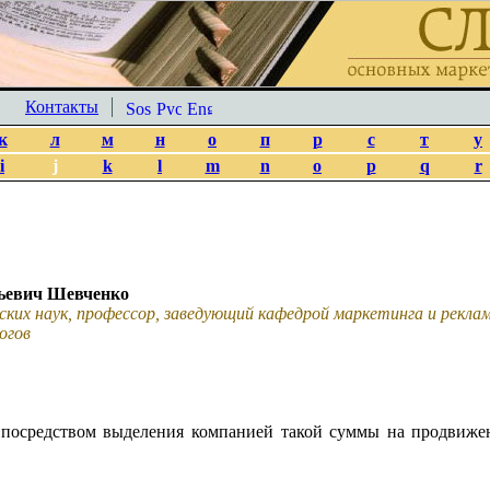
Контакты
к
л
м
н
о
п
р
с
т
у
i
j
k
l
m
n
o
p
q
r
ьевич Шевченко
ских наук, профессор, заведующий кафедрой маркетинга и рекл
огов
посредством выделения компанией такой суммы на продвижен