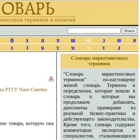
ф
х
ц
ч
ш
щ
э
ю
я
s
t
u
v
w
x
y
z
Словарь маркетинговых
терминов
"Словарь маркетинговых
терминов" - по-настоящему
живой словарь. Термины и
амы РГГУ Член Совета
определения, которые вошли в
словарь и которые мы
продолжаем добавлять,
дополнены примерами из
реальной бизнес-практики и
действующего законодательства.
ие товара, которую она
Кроме того, словарь содержит
комментарии экспертов и
специалистов, сталкивающихся