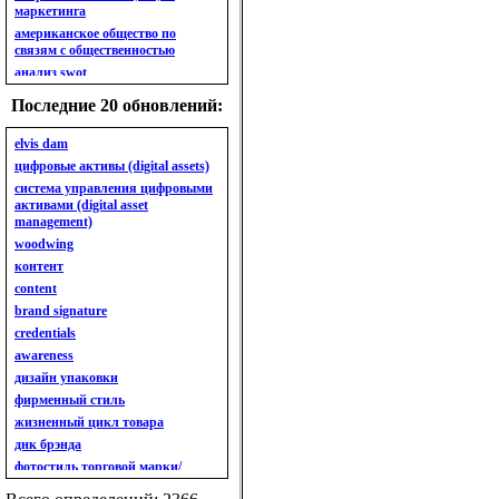
маркетинга
американское общество по
связям с общественностью
анализ swot
анализ безубыточности
Последние 20 обновлений:
анализ бизнес-портфеля
анализ имиджа
elvis dam
анализ кластерный
цифровые активы (digital assets)
анализ конкурентов
система управления цифровыми
активами (digital asset
анализ кросс-культурных
management)
особенностей
woodwing
анализ мак кинси «7s»
контент
анализ макросистемы
content
анализ маркетинговый
brand signature
анализ рынка
credentials
анализ ситуационный
awareness
анализ экспертный
индивидуальный
дизайн упаковки
анкета
фирменный стиль
ассортимент
жизненный цикл товара
ассортимент товарный.
днк брэнда
планирование товарного
фотостиль торговой марки/
ассортимента
линейки продукции
ассортимент. глубина