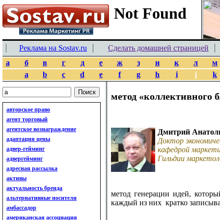
Реклама на Sostav.ru
Сделать домашней страницей
а
б
в
г
д
е
ж
з
и
к
л
м
a
b
c
d
e
f
g
h
i
j
k
метод «коллективного 
авторское право
агент торговый
агентское вознаграждение
Дмитрий Анатол
адаптация цены
Доктор экономиче
адвер-гейминг
кафедрой маркети
Гильдии маркетол
адвергейминг
адресная рассылка
активы
актуальность бренда
метод генерации идей, которы
альтернативные носители
каждый из них кратко записыва
амбассадор
американская ассоциация