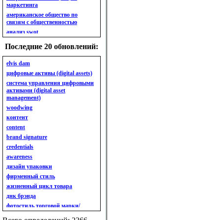
маркетинга
американское общество по
связям с общественностью
анализ swot
анализ безубыточности
Последние 20 обновлений:
анализ бизнес-портфеля
анализ имиджа
elvis dam
анализ кластерный
цифровые активы (digital assets)
анализ конкурентов
система управления цифровыми
активами (digital asset
анализ кросс-культурных
management)
особенностей
woodwing
анализ мак кинси «7s»
контент
анализ макросистемы
content
анализ маркетинговый
brand signature
анализ рынка
credentials
анализ ситуационный
awareness
анализ экспертный
индивидуальный
дизайн упаковки
анкета
фирменный стиль
ассортимент
жизненный цикл товара
ассортимент товарный.
днк брэнда
планирование товарного
фотостиль торговой марки/
ассортимента
линейки продукции
ассортимент. глубина