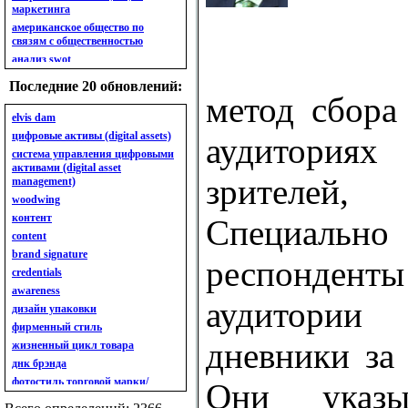
маркетинга
американское общество по
связям с общественностью
анализ swot
анализ безубыточности
Последние 20 обновлений:
анализ бизнес-портфеля
метод сбора
анализ имиджа
elvis dam
анализ кластерный
цифровые активы (digital assets)
аудитория
анализ конкурентов
система управления цифровыми
активами (digital asset
анализ кросс-культурных
зрителей,
management)
особенностей
woodwing
анализ мак кинси «7s»
контент
анализ макросистемы
Специальн
content
анализ маркетинговый
brand signature
анализ рынка
респонде
credentials
анализ ситуационный
awareness
анализ экспертный
аудитори
индивидуальный
дизайн упаковки
анкета
фирменный стиль
ассортимент
дневники за
жизненный цикл товара
ассортимент товарный.
днк брэнда
планирование товарного
фотостиль торговой марки/
Они указ
ассортимента
линейки продукции
ассортимент. глубина