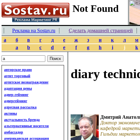
Реклама на Sostav.ru
Сделать домашней страницей
а
б
в
г
д
е
ж
з
и
к
л
м
a
b
c
d
e
f
g
h
i
j
k
diary techni
авторское право
агент торговый
агентское вознаграждение
адаптация цены
адвер-гейминг
адвергейминг
адресная рассылка
активы
Дмитрий Анатол
актуальность бренда
Доктор экономиче
альтернативные носители
кафедрой маркети
амбассадор
Гильдии маркетол
американская ассоциация