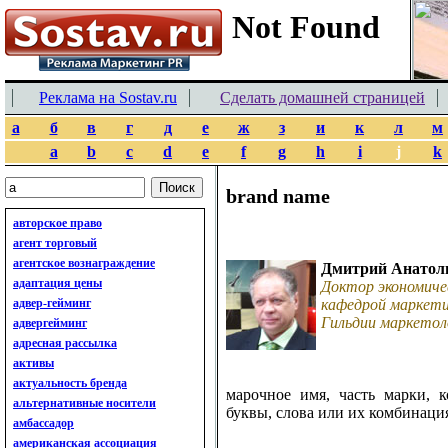
Реклама на Sostav.ru
Сделать домашней страницей
а
б
в
г
д
е
ж
з
и
к
л
м
a
b
c
d
e
f
g
h
i
j
k
brand name
авторское право
агент торговый
агентское вознаграждение
Дмитрий Анатол
адаптация цены
Доктор экономиче
адвер-гейминг
кафедрой маркети
Гильдии маркетол
адвергейминг
адресная рассылка
активы
актуальность бренда
марочное имя, часть марки, 
альтернативные носители
буквы, слова или их комбинаци
амбассадор
американская ассоциация