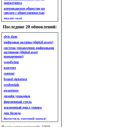
маркетинга
американское общество по
связям с общественностью
анализ swot
анализ безубыточности
Последние 20 обновлений:
анализ бизнес-портфеля
анализ имиджа
elvis dam
анализ кластерный
цифровые активы (digital assets)
анализ конкурентов
система управления цифровыми
активами (digital asset
анализ кросс-культурных
management)
особенностей
woodwing
анализ мак кинси «7s»
контент
анализ макросистемы
content
анализ маркетинговый
brand signature
анализ рынка
credentials
анализ ситуационный
awareness
анализ экспертный
индивидуальный
дизайн упаковки
анкета
фирменный стиль
ассортимент
жизненный цикл товара
ассортимент товарный.
днк брэнда
планирование товарного
фотостиль торговой марки/
ассортимента
линейки продукции
ассортимент. глубина