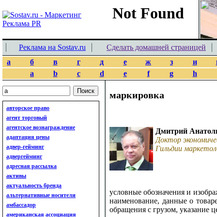
Реклама на Sostav.ru
Сделать домашней страницей
а
б
в
г
д
е
ж
з
и
a
b
c
d
e
f
g
h
маркировка
авторское право
агент торговый
агентское вознаграждение
Дмитрий Анатол
адаптация цены
Доктор экономиче
адвер-гейминг
Гильдии маркетол
адвергейминг
адресная рассылка
активы
актуальность бренда
условные обозначения и изобра
альтернативные носители
наименование, данные о товаре
амбассадор
обращения с грузом, указание 
американская ассоциация