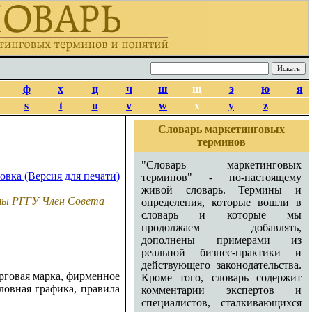
ф
х
ц
ч
ш
щ
э
ю
я
s
t
u
v
w
x
y
z
Словарь маркетинговых
терминов
"Словарь маркетинговых
терминов" - по-настоящему
живой словарь. Термины и
амы РГГУ Член Совета
определения, которые вошли в
словарь и которые мы
продолжаем добавлять,
дополнены примерами из
реальной бизнес-практики и
действующего законодательства.
орговая марка, фирменное
Кроме того, словарь содержит
ловная графика, правила
комментарии экспертов и
специалистов, сталкивающихся