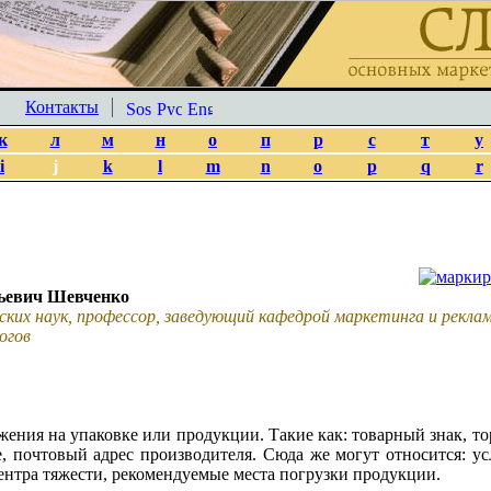
Контакты
к
л
м
н
о
п
р
с
т
у
i
j
k
l
m
n
o
p
q
r
ьевич Шевченко
ских наук, профессор, заведующий кафедрой маркетинга и рекл
огов
жения на упаковке или продукции. Такие как: товарный знак, т
, почтовый адрес производителя. Сюда же могут относится: ус
центра тяжести, рекомендуемые места погрузки продукции.