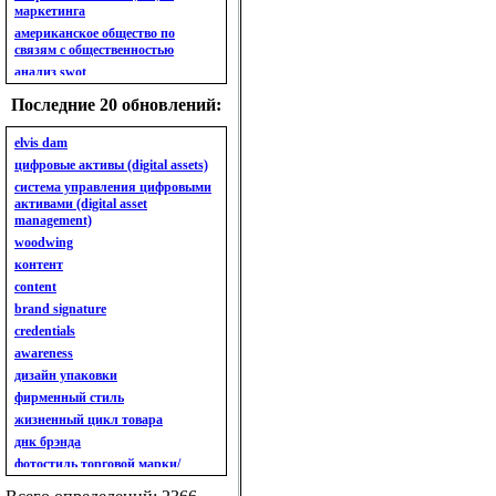
маркетинга
американское общество по
связям с общественностью
анализ swot
анализ безубыточности
Последние 20 обновлений:
анализ бизнес-портфеля
анализ имиджа
elvis dam
анализ кластерный
цифровые активы (digital assets)
анализ конкурентов
система управления цифровыми
активами (digital asset
анализ кросс-культурных
management)
особенностей
woodwing
анализ мак кинси «7s»
контент
анализ макросистемы
content
анализ маркетинговый
brand signature
анализ рынка
credentials
анализ ситуационный
awareness
анализ экспертный
индивидуальный
дизайн упаковки
анкета
фирменный стиль
ассортимент
жизненный цикл товара
ассортимент товарный.
днк брэнда
планирование товарного
фотостиль торговой марки/
ассортимента
линейки продукции
ассортимент. глубина