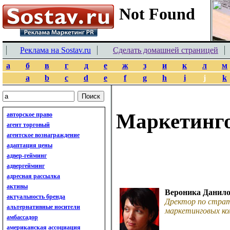
Реклама на Sostav.ru
Сделать домашней страницей
а
б
в
г
д
е
ж
з
и
к
л
м
a
b
c
d
e
f
g
h
i
j
k
Маркетинго
авторское право
агент торговый
агентское вознаграждение
адаптация цены
адвер-гейминг
адвергейминг
адресная рассылка
активы
Вероника Данил
актуальность бренда
Дректор по страт
альтернативные носители
маркетинговых ко
амбассадор
американская ассоциация