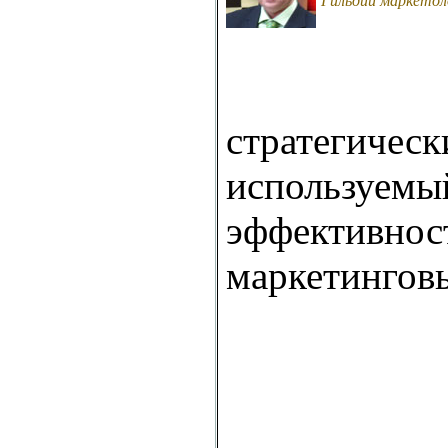
Гильдии маркетол
стратегичес
используем
эффективнос
маркетингов