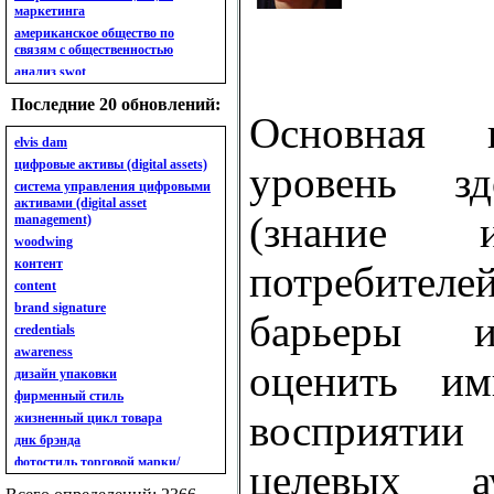
маркетинга
американское общество по
связям с общественностью
анализ swot
анализ безубыточности
Последние 20 обновлений:
анализ бизнес-портфеля
Основная 
анализ имиджа
elvis dam
анализ кластерный
цифровые активы (digital assets)
уровень зд
анализ конкурентов
система управления цифровыми
активами (digital asset
анализ кросс-культурных
(знание 
management)
особенностей
woodwing
анализ мак кинси «7s»
контент
анализ макросистемы
потребител
content
анализ маркетинговый
brand signature
анализ рынка
барьеры и
credentials
анализ ситуационный
awareness
анализ экспертный
оценить и
индивидуальный
дизайн упаковки
анкета
фирменный стиль
ассортимент
восприят
жизненный цикл товара
ассортимент товарный.
днк брэнда
планирование товарного
фотостиль торговой марки/
целевых а
ассортимента
линейки продукции
ассортимент. глубина