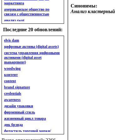
маркетинга
Синонимы:
американское общество по
Анализ кластерный
связям с общественностью
анализ swot
анализ безубыточности
Последние 20 обновлений:
анализ бизнес-портфеля
анализ имиджа
elvis dam
анализ кластерный
цифровые активы (digital assets)
анализ конкурентов
система управления цифровыми
активами (digital asset
анализ кросс-культурных
management)
особенностей
woodwing
анализ мак кинси «7s»
контент
анализ макросистемы
content
анализ маркетинговый
brand signature
анализ рынка
credentials
анализ ситуационный
awareness
анализ экспертный
индивидуальный
дизайн упаковки
анкета
фирменный стиль
ассортимент
жизненный цикл товара
ассортимент товарный.
днк брэнда
планирование товарного
фотостиль торговой марки/
ассортимента
линейки продукции
ассортимент. глубина