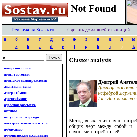
Реклама на Sostav.ru
Сделать домашней страницей
а
б
в
г
д
е
ж
з
и
к
л
м
a
b
c
d
e
f
g
h
i
j
k
Cluster analysis
авторское право
агент торговый
агентское вознаграждение
Дмитрий Анатол
адаптация цены
Доктор экономиче
адвер-гейминг
кафедрой маркети
Гильдии маркетол
адвергейминг
адресная рассылка
активы
актуальность бренда
Метод выявления групп потре
альтернативные носители
общих черт между собой и 
амбассадор
группами потребителей.
американская ассоциация