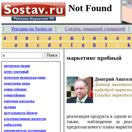
Реклама на Sostav.ru
Сделать домашней страницей
а
б
в
г
д
е
ж
з
и
к
л
м
a
b
c
d
e
f
g
h
i
j
k
маркетинг пробный
авторское право
агент торговый
агентское вознаграждение
Дмитрий Анатол
адаптация цены
Доктор экономиче
адвер-гейминг
кафедрой маркети
Гильдии маркетол
адвергейминг
адресная рассылка
активы
актуальность бренда
реализация продукта в одном и
альтернативные носители
также, наблюдение за реа
амбассадор
предполагаемого плана маркети
американская ассоциация