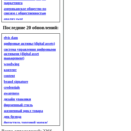
маркетинга
американское общество по
связям с общественностью
анализ swot
анализ безубыточности
Последние 20 обновлений:
анализ бизнес-портфеля
анализ имиджа
elvis dam
анализ кластерный
цифровые активы (digital assets)
анализ конкурентов
система управления цифровыми
активами (digital asset
анализ кросс-культурных
management)
особенностей
woodwing
анализ мак кинси «7s»
контент
анализ макросистемы
content
анализ маркетинговый
brand signature
анализ рынка
credentials
анализ ситуационный
awareness
анализ экспертный
индивидуальный
дизайн упаковки
анкета
фирменный стиль
ассортимент
жизненный цикл товара
ассортимент товарный.
днк брэнда
планирование товарного
фотостиль торговой марки/
ассортимента
линейки продукции
ассортимент. глубина