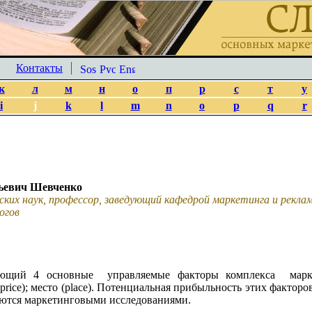
Контакты
к
л
м
н
о
п
р
с
т
у
i
j
k
l
m
n
o
p
q
r
ьевич Шевченко
ских наук, профессор, заведующий кафедрой маркетинга и рекл
огов
ающий 4 основные управляемые факторы комплекса маркети
(price); место (place). Потенциальная прибыльность этих фактор
аются маркетинговыми исследованиями.