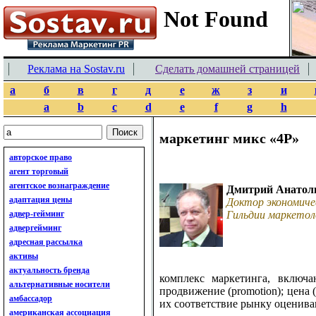
Реклама на Sostav.ru
Сделать домашней страницей
а
б
в
г
д
е
ж
з
и
a
b
c
d
e
f
g
h
маркетинг микс «4P»
авторское право
агент торговый
агентское вознаграждение
Дмитрий Анатол
адаптация цены
Доктор экономиче
адвер-гейминг
Гильдии маркетол
адвергейминг
адресная рассылка
активы
актуальность бренда
комплекс маркетинга, включ
альтернативные носители
продвижение (promotion); цена 
амбассадор
их соответствие рынку оценив
американская ассоциация