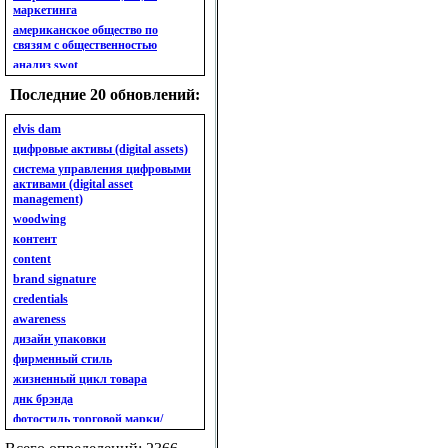
маркетинга
американское общество по
связям с общественностью
анализ swot
анализ безубыточности
Последние 20 обновлений:
анализ бизнес-портфеля
анализ имиджа
elvis dam
анализ кластерный
цифровые активы (digital assets)
анализ конкурентов
система управления цифровыми
активами (digital asset
анализ кросс-культурных
management)
особенностей
woodwing
анализ мак кинси «7s»
контент
анализ макросистемы
content
анализ маркетинговый
brand signature
анализ рынка
credentials
анализ ситуационный
awareness
анализ экспертный
индивидуальный
дизайн упаковки
анкета
фирменный стиль
ассортимент
жизненный цикл товара
ассортимент товарный.
днк брэнда
планирование товарного
фотостиль торговой марки/
ассортимента
линейки продукции
ассортимент. глубина