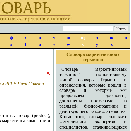
ф
х
ц
ч
ш
щ
э
ю
я
s
t
u
v
w
x
y
z
Словарь маркетинговых
терминов
"Словарь маркетинговых
терминов" - по-настоящему
живой словарь. Термины и
амы РГГУ Член Совета
определения, которые вошли в
словарь и которые мы
продолжаем добавлять,
дополнены примерами из
реальной бизнес-практики и
действующего законодательства.
нга: товар (product);
Кроме того, словарь содержит
ов маркетинга компании и
комментарии экспертов и
специалистов, сталкивающихся