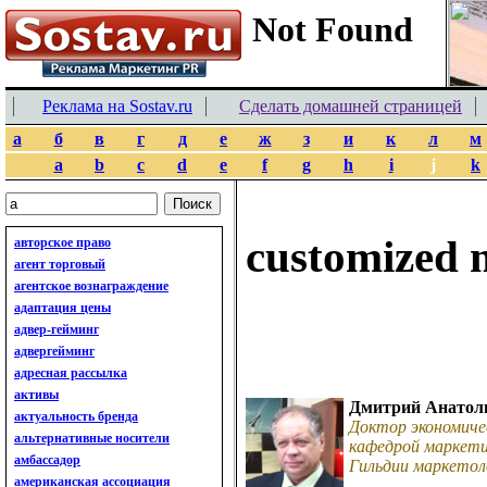
Реклама на Sostav.ru
Сделать домашней страницей
а
б
в
г
д
е
ж
з
и
к
л
м
a
b
c
d
e
f
g
h
i
j
k
customized 
авторское право
агент торговый
агентское вознаграждение
адаптация цены
адвер-гейминг
адвергейминг
адресная рассылка
активы
Дмитрий Анатол
актуальность бренда
Доктор экономиче
альтернативные носители
кафедрой маркети
амбассадор
Гильдии маркетол
американская ассоциация