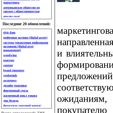
маркетинга
американское общество по
связям с общественностью
анализ swot
анализ безубыточности
Последние 20 обновлений:
анализ бизнес-портфеля
маркетинго
анализ имиджа
elvis dam
анализ кластерный
цифровые активы (digital assets)
направленна
анализ конкурентов
система управления цифровыми
активами (digital asset
анализ кросс-культурных
и влиятельн
management)
особенностей
woodwing
анализ мак кинси «7s»
контент
анализ макросистемы
формиров
content
анализ маркетинговый
brand signature
анализ рынка
предложений
credentials
анализ ситуационный
awareness
анализ экспертный
соответ
индивидуальный
дизайн упаковки
анкета
фирменный стиль
ассортимент
ожиданиям
жизненный цикл товара
ассортимент товарный.
днк брэнда
планирование товарного
фотостиль торговой марки/
покупател
ассортимента
линейки продукции
ассортимент. глубина