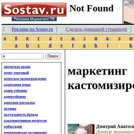
Реклама на Sostav.ru
Сделать домашней страницей
а
б
в
г
д
е
ж
з
и
к
л
м
a
b
c
d
e
f
g
h
i
j
k
маркетинг
авторское право
агент торговый
агентское вознаграждение
кастомизи
адаптация цены
адвер-гейминг
адвергейминг
адресная рассылка
активы
актуальность бренда
альтернативные носители
Дмитрий Анатол
амбассадор
Доктор экономиче
американская ассоциация