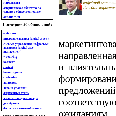
кафедрой маркети
маркетинга
Гильдии маркетол
американское общество по
связям с общественностью
анализ swot
анализ безубыточности
Последние 20 обновлений:
анализ бизнес-портфеля
анализ имиджа
elvis dam
анализ кластерный
цифровые активы (digital assets)
маркетинго
анализ конкурентов
система управления цифровыми
активами (digital asset
анализ кросс-культурных
management)
направленна
особенностей
woodwing
анализ мак кинси «7s»
контент
анализ макросистемы
и влиятельн
content
анализ маркетинговый
brand signature
анализ рынка
формиров
credentials
анализ ситуационный
awareness
анализ экспертный
предложений
индивидуальный
дизайн упаковки
анкета
фирменный стиль
ассортимент
жизненный цикл товара
соответ
ассортимент товарный.
днк брэнда
планирование товарного
фотостиль торговой марки/
ожиданиям
ассортимента
линейки продукции
ассортимент. глубина