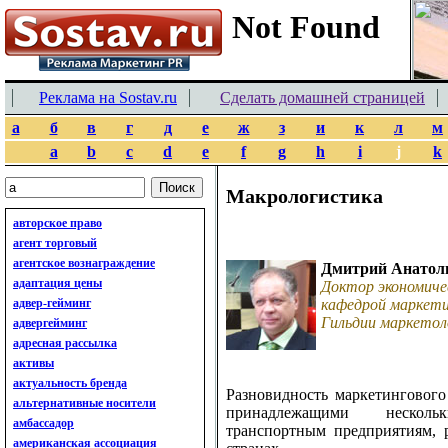
Реклама на Sostav.ru
Сделать домашней страницей
а
б
в
г
д
е
ж
з
и
к
л
м
a
b
c
d
e
f
g
h
i
j
k
Макрологистика
авторское право
агент торговый
агентское вознаграждение
Дмитрий Анатол
адаптация цены
Доктор экономиче
адвер-гейминг
кафедрой маркети
Гильдии маркетол
адвергейминг
адресная рассылка
активы
актуальность бренда
Разновидность маркетинговог
альтернативные носители
принадлежащими нескол
амбассадор
транспортным предприятиям, 
американская ассоциация