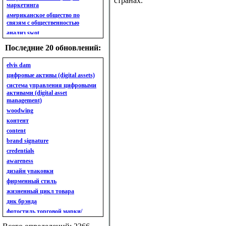
странах.
маркетинга
американское общество по
связям с общественностью
анализ swot
анализ безубыточности
Последние 20 обновлений:
анализ бизнес-портфеля
анализ имиджа
elvis dam
анализ кластерный
цифровые активы (digital assets)
анализ конкурентов
система управления цифровыми
активами (digital asset
анализ кросс-культурных
management)
особенностей
woodwing
анализ мак кинси «7s»
контент
анализ макросистемы
content
анализ маркетинговый
brand signature
анализ рынка
credentials
анализ ситуационный
awareness
анализ экспертный
индивидуальный
дизайн упаковки
анкета
фирменный стиль
ассортимент
жизненный цикл товара
ассортимент товарный.
днк брэнда
планирование товарного
фотостиль торговой марки/
ассортимента
линейки продукции
ассортимент. глубина