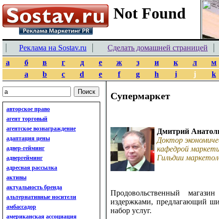
Реклама на Sostav.ru
Сделать домашней страницей
а
б
в
г
д
е
ж
з
и
к
л
м
a
b
c
d
e
f
g
h
i
j
k
Супермаркет
авторское право
агент торговый
агентское вознаграждение
Дмитрий Анатол
адаптация цены
Доктор экономиче
адвер-гейминг
кафедрой маркети
Гильдии маркетол
адвергейминг
адресная рассылка
активы
актуальность бренда
Продовольственный магаз
альтернативные носители
издержками, предлагающий ши
амбассадор
набор услуг.
американская ассоциация