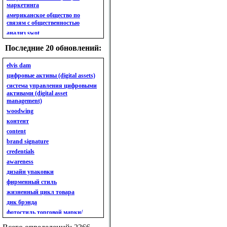
маркетинга
американское общество по
связям с общественностью
анализ swot
анализ безубыточности
Последние 20 обновлений:
анализ бизнес-портфеля
анализ имиджа
elvis dam
анализ кластерный
цифровые активы (digital assets)
анализ конкурентов
система управления цифровыми
активами (digital asset
анализ кросс-культурных
management)
особенностей
woodwing
анализ мак кинси «7s»
контент
анализ макросистемы
content
анализ маркетинговый
brand signature
анализ рынка
credentials
анализ ситуационный
awareness
анализ экспертный
индивидуальный
дизайн упаковки
анкета
фирменный стиль
ассортимент
жизненный цикл товара
ассортимент товарный.
днк брэнда
планирование товарного
фотостиль торговой марки/
ассортимента
линейки продукции
ассортимент. глубина