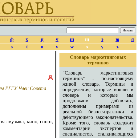
ф
х
ц
ч
ш
щ
э
ю
я
s
t
u
v
w
x
y
z
Словарь маркетинговых
терминов
"Словарь маркетинговых
терминов" - по-настоящему
живой словарь. Термины и
амы РГГУ Член Совета
определения, которые вошли в
словарь и которые мы
продолжаем добавлять,
дополнены примерами из
реальной бизнес-практики и
действующего законодательства.
а: музыка, кино, спорт,
Кроме того, словарь содержит
комментарии экспертов и
специалистов, сталкивающихся