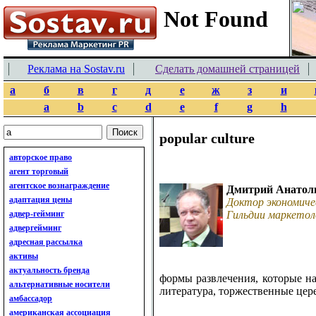
Реклама на Sostav.ru
Сделать домашней страницей
а
б
в
г
д
е
ж
з
и
a
b
c
d
e
f
g
h
popular culture
авторское право
агент торговый
агентское вознаграждение
Дмитрий Анатол
адаптация цены
Доктор экономиче
адвер-гейминг
Гильдии маркетол
адвергейминг
адресная рассылка
активы
актуальность бренда
формы развлечения, которые на
альтернативные носители
литература, торжественные цер
амбассадор
американская ассоциация