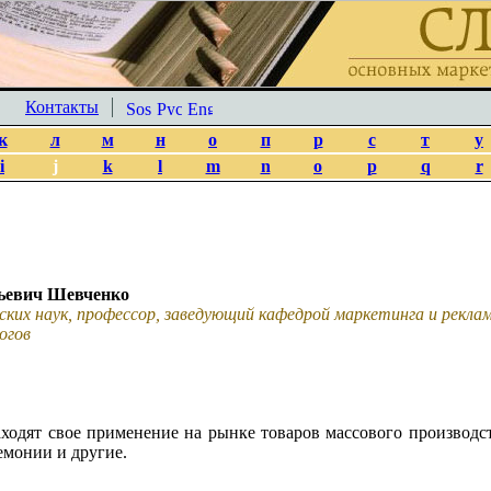
Контакты
к
л
м
н
о
п
р
с
т
у
i
j
k
l
m
n
o
p
q
r
ьевич Шевченко
ских наук, профессор, заведующий кафедрой маркетинга и рекл
огов
ходят свое применение на рынке товаров массового производств
емонии и другие.