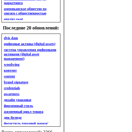
маркетинга
американское общество по
связям с общественностью
анализ swot
анализ безубыточности
Последние 20 обновлений:
анализ бизнес-портфеля
анализ имиджа
elvis dam
анализ кластерный
цифровые активы (digital assets)
анализ конкурентов
система управления цифровыми
активами (digital asset
анализ кросс-культурных
management)
особенностей
woodwing
анализ мак кинси «7s»
контент
анализ макросистемы
content
анализ маркетинговый
brand signature
анализ рынка
credentials
анализ ситуационный
awareness
анализ экспертный
индивидуальный
дизайн упаковки
анкета
фирменный стиль
ассортимент
жизненный цикл товара
ассортимент товарный.
днк брэнда
планирование товарного
фотостиль торговой марки/
ассортимента
линейки продукции
ассортимент. глубина