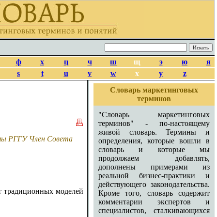
ф
х
ц
ч
ш
щ
э
ю
я
s
t
u
v
w
x
y
z
Словарь маркетинговых
терминов
"Словарь маркетинговых
терминов" - по-настоящему
живой словарь. Термины и
амы РГГУ Член Совета
определения, которые вошли в
словарь и которые мы
продолжаем добавлять,
дополнены примерами из
реальной бизнес-практики и
действующего законодательства.
от традиционных моделей
Кроме того, словарь содержит
комментарии экспертов и
специалистов, сталкивающихся