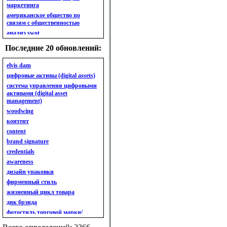
маркетинга
американское общество по
связям с общественностью
анализ swot
анализ безубыточности
Последние 20 обновлений:
анализ бизнес-портфеля
анализ имиджа
elvis dam
анализ кластерный
цифровые активы (digital assets)
анализ конкурентов
система управления цифровыми
активами (digital asset
анализ кросс-культурных
management)
особенностей
woodwing
анализ мак кинси «7s»
контент
анализ макросистемы
content
анализ маркетинговый
brand signature
анализ рынка
credentials
анализ ситуационный
awareness
анализ экспертный
индивидуальный
дизайн упаковки
анкета
фирменный стиль
ассортимент
жизненный цикл товара
ассортимент товарный.
днк брэнда
планирование товарного
фотостиль торговой марки/
ассортимента
линейки продукции
ассортимент. глубина