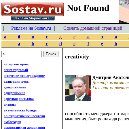
Реклама на Sostav.ru
Сделать домашней страницей
а
б
в
г
д
е
ж
з
и
a
b
c
d
e
f
g
h
creativity
авторское право
агент торговый
агентское вознаграждение
Дмитрий Анатол
адаптация цены
Доктор экономиче
адвер-гейминг
Гильдии маркетол
адвергейминг
адресная рассылка
активы
актуальность бренда
способность менеджера по мар
альтернативные носители
мышления, быстро находя реше
амбассадор
американская ассоциация