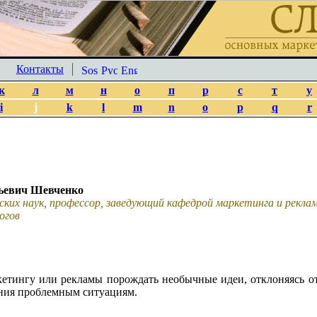
Контакты
к
л
м
н
о
п
р
с
т
у
i
j
k
l
m
n
o
p
q
r
ьевич Шевченко
ских наук, профессор, заведующий кафедрой маркетинга и рекл
огов
кетингу или рекламы порождать необычные идеи, отклоняясь 
ния проблемным ситуациям.