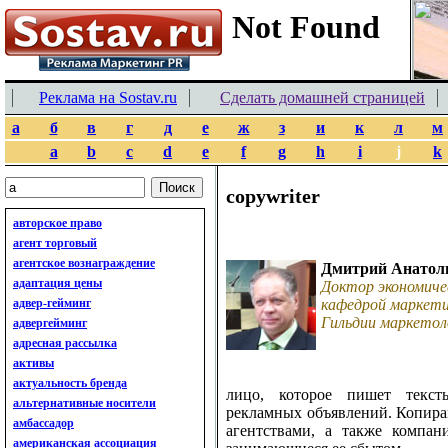
Реклама на Sostav.ru
Сделать домашней страницей
а
б
в
г
д
е
ж
з
и
к
л
м
a
b
c
d
e
f
g
h
i
j
k
copywriter
авторское право
агент торговый
агентское вознаграждение
Дмитрий Анатол
адаптация цены
Доктор экономиче
адвер-гейминг
кафедрой маркети
Гильдии маркетол
адвергейминг
адресная рассылка
активы
актуальность бренда
лицо, которое пишет текс
альтернативные носители
рекламных объявлений. Копир
амбассадор
агентствами, а также компа
американская ассоциация