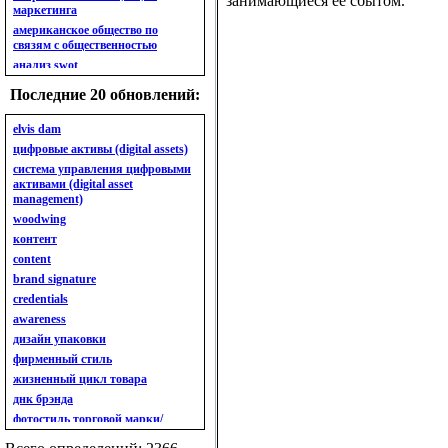
занимающиеся ее сбытом.
маркетинга
американское общество по
связям с общественностью
анализ swot
анализ безубыточности
Последние 20 обновлений:
анализ бизнес-портфеля
анализ имиджа
elvis dam
анализ кластерный
цифровые активы (digital assets)
анализ конкурентов
система управления цифровыми
активами (digital asset
анализ кросс-культурных
management)
особенностей
woodwing
анализ мак кинси «7s»
контент
анализ макросистемы
content
анализ маркетинговый
brand signature
анализ рынка
credentials
анализ ситуационный
awareness
анализ экспертный
индивидуальный
дизайн упаковки
анкета
фирменный стиль
ассортимент
жизненный цикл товара
ассортимент товарный.
днк брэнда
планирование товарного
фотостиль торговой марки/
ассортимента
линейки продукции
ассортимент. глубина