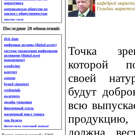
кафедрой маркети
маркетинга
Гильдии маркетол
американское общество по
связям с общественностью
анализ swot
анализ безубыточности
Последние 20 обновлений:
анализ бизнес-портфеля
анализ имиджа
elvis dam
анализ кластерный
цифровые активы (digital assets)
Точка зре
анализ конкурентов
система управления цифровыми
активами (digital asset
анализ кросс-культурных
management)
которой п
особенностей
woodwing
анализ мак кинси «7s»
контент
анализ макросистемы
своей нату
content
анализ маркетинговый
brand signature
анализ рынка
будут добро
credentials
анализ ситуационный
awareness
анализ экспертный
всю выпуска
индивидуальный
дизайн упаковки
анкета
фирменный стиль
ассортимент
жизненный цикл товара
продукцию
ассортимент товарный.
днк брэнда
планирование товарного
фотостиль торговой марки/
должна вес
ассортимента
линейки продукции
ассортимент. глубина