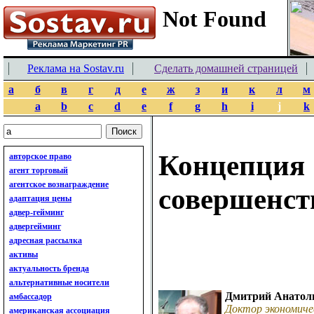
Реклама на Sostav.ru
Сделать домашней страницей
а
б
в
г
д
е
ж
з
и
к
л
м
a
b
c
d
e
f
g
h
i
j
k
Концепция
авторское право
агент торговый
агентское вознаграждение
совершенст
адаптация цены
адвер-гейминг
адвергейминг
адресная рассылка
активы
актуальность бренда
альтернативные носители
Дмитрий Анатол
амбассадор
Доктор экономиче
американская ассоциация