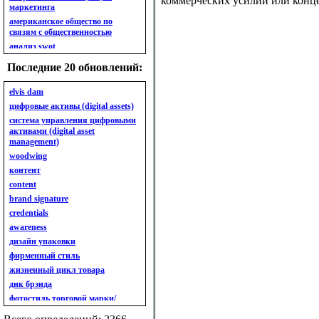
коммерческих усилий или конц
маркетинга
американское общество по
связям с общественностью
анализ swot
анализ безубыточности
Последние 20 обновлений:
анализ бизнес-портфеля
анализ имиджа
elvis dam
анализ кластерный
цифровые активы (digital assets)
анализ конкурентов
система управления цифровыми
активами (digital asset
анализ кросс-культурных
management)
особенностей
woodwing
анализ мак кинси «7s»
контент
анализ макросистемы
content
анализ маркетинговый
brand signature
анализ рынка
credentials
анализ ситуационный
awareness
анализ экспертный
индивидуальный
дизайн упаковки
анкета
фирменный стиль
ассортимент
жизненный цикл товара
ассортимент товарный.
днк брэнда
планирование товарного
фотостиль торговой марки/
ассортимента
линейки продукции
ассортимент. глубина