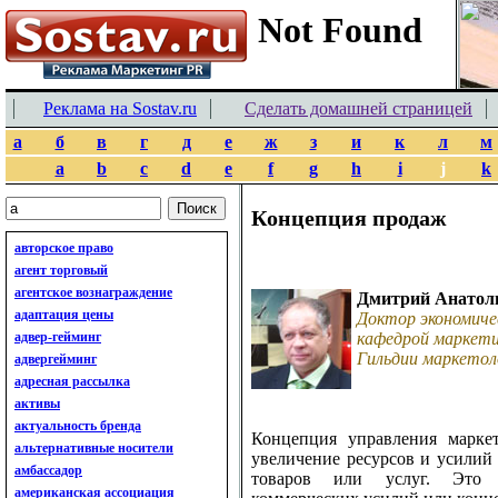
Реклама на Sostav.ru
Сделать домашней страницей
а
б
в
г
д
е
ж
з
и
к
л
м
a
b
c
d
e
f
g
h
i
j
k
Концепция продаж
авторское право
агент торговый
агентское вознаграждение
Дмитрий Анатол
адаптация цены
Доктор экономиче
адвер-гейминг
кафедрой маркети
Гильдии маркетол
адвергейминг
адресная рассылка
активы
актуальность бренда
Концепция управления маркет
альтернативные носители
увеличение ресурсов и усилий
амбассадор
товаров или услуг. Это 
американская ассоциация