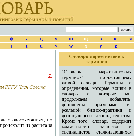
ф
х
ц
ч
ш
щ
э
ю
я
s
t
u
v
w
x
y
z
Словарь маркетинговых
терминов
"Словарь маркетинговых
терминов" - по-настоящему
живой словарь. Термины и
амы РГГУ Член Совета
определения, которые вошли в
словарь и которые мы
продолжаем добавлять,
дополнены примерами из
реальной бизнес-практики и
действующего законодательства.
ли словосочетаниям, по
Кроме того, словарь содержит
роисходит из расчета за
комментарии экспертов и
специалистов, сталкивающихся