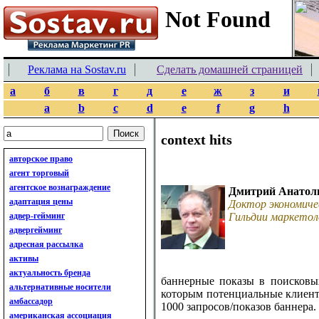
Реклама на Sostav.ru
Сделать домашней страницей
а
б
в
г
д
е
ж
з
и
a
b
c
d
e
f
g
h
context hits
авторское право
агент торговый
агентское вознаграждение
Дмитрий Анатол
адаптация цены
Доктор экономиче
адвер-гейминг
Гильдии маркетол
адвергейминг
адресная рассылка
активы
актуальность бренда
баннерные показы в поисковы
альтернативные носители
которым потенциальные клиенты
амбассадор
1000 запросов/показов баннера.
американская ассоциация