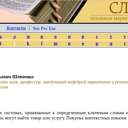
Контакты
к
л
м
н
о
п
р
с
т
у
i
j
k
l
m
n
o
p
q
r
ьевич Шевченко
ских наук, профессор, заведующий кафедрой маркетинга и рекл
огов
х системах, привязанные к определенным ключевым словам и
 могут найти товар или услугу. Покупка контекстных показов п