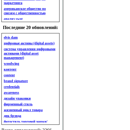
маркетинга
американское общество по
связям с общественностью
анализ swot
анализ безубыточности
Последние 20 обновлений:
анализ бизнес-портфеля
анализ имиджа
elvis dam
анализ кластерный
цифровые активы (digital assets)
анализ конкурентов
система управления цифровыми
активами (digital asset
анализ кросс-культурных
management)
особенностей
woodwing
анализ мак кинси «7s»
контент
анализ макросистемы
content
анализ маркетинговый
brand signature
анализ рынка
credentials
анализ ситуационный
awareness
анализ экспертный
индивидуальный
дизайн упаковки
анкета
фирменный стиль
ассортимент
жизненный цикл товара
ассортимент товарный.
днк брэнда
планирование товарного
фотостиль торговой марки/
ассортимента
линейки продукции
ассортимент. глубина