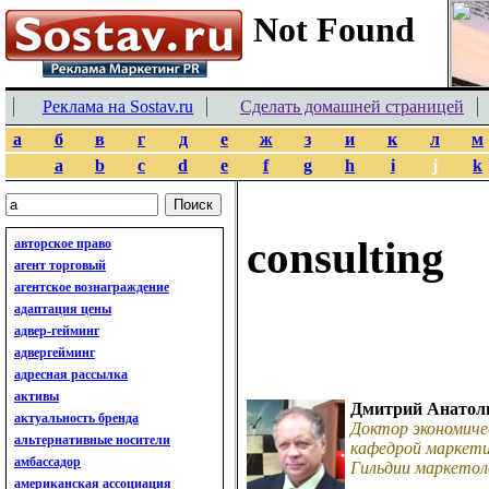
Реклама на Sostav.ru
Сделать домашней страницей
а
б
в
г
д
е
ж
з
и
к
л
м
a
b
c
d
e
f
g
h
i
j
k
consulting
авторское право
агент торговый
агентское вознаграждение
адаптация цены
адвер-гейминг
адвергейминг
адресная рассылка
активы
Дмитрий Анатол
актуальность бренда
Доктор экономиче
альтернативные носители
кафедрой маркети
амбассадор
Гильдии маркетол
американская ассоциация