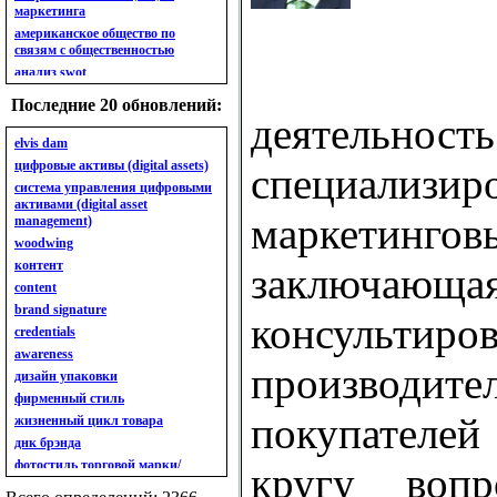
маркетинга
американское общество по
связям с общественностью
анализ swot
анализ безубыточности
Последние 20 обновлений:
анализ бизнес-портфеля
деятельность
анализ имиджа
elvis dam
анализ кластерный
цифровые активы (digital assets)
специализир
анализ конкурентов
система управления цифровыми
активами (digital asset
анализ кросс-культурных
маркетинго
management)
особенностей
woodwing
анализ мак кинси «7s»
контент
анализ макросистемы
заключ
content
анализ маркетинговый
brand signature
анализ рынка
консультиро
credentials
анализ ситуационный
awareness
анализ экспертный
производите
индивидуальный
дизайн упаковки
анкета
фирменный стиль
ассортимент
покупателе
жизненный цикл товара
ассортимент товарный.
днк брэнда
планирование товарного
фотостиль торговой марки/
кругу воп
ассортимента
линейки продукции
ассортимент. глубина