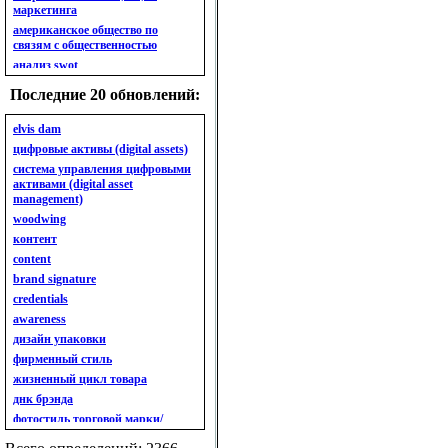
маркетинга
американское общество по
связям с общественностью
анализ swot
анализ безубыточности
Последние 20 обновлений:
анализ бизнес-портфеля
анализ имиджа
elvis dam
анализ кластерный
цифровые активы (digital assets)
анализ конкурентов
система управления цифровыми
активами (digital asset
анализ кросс-культурных
management)
особенностей
woodwing
анализ мак кинси «7s»
контент
анализ макросистемы
content
анализ маркетинговый
brand signature
анализ рынка
credentials
анализ ситуационный
awareness
анализ экспертный
индивидуальный
дизайн упаковки
анкета
фирменный стиль
ассортимент
жизненный цикл товара
ассортимент товарный.
днк брэнда
планирование товарного
фотостиль торговой марки/
ассортимента
линейки продукции
ассортимент. глубина