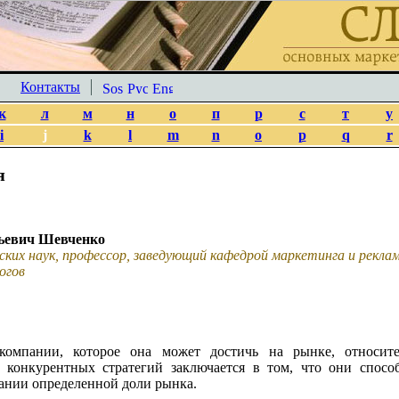
Контакты
к
л
м
н
о
п
р
с
т
у
i
j
k
l
m
n
o
p
q
r
я
ьевич Шевченко
ских наук, профессор, заведующий кафедрой маркетинга и рекл
огов
компании, которое она может достичь на рынке, относит
 конкурентных стратегий заключается в том, что они спос
ании определенной доли рынка.