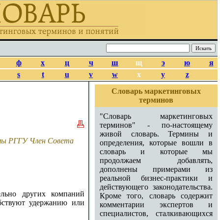
ф
х
ц
ч
ш
щ
э
ю
я
s
t
u
v
w
x
y
z
Словарь маркетинговых
терминов
"Словарь маркетинговых
терминов" - по-настоящему
живой словарь. Термины и
амы РГГУ Член Совета
определения, которые вошли в
словарь и которые мы
продолжаем добавлять,
дополнены примерами из
реальной бизнес-практики и
действующего законодательства.
ельно других компаний
Кроме того, словарь содержит
обствуют удержанию или
комментарии экспертов и
специалистов, сталкивающихся