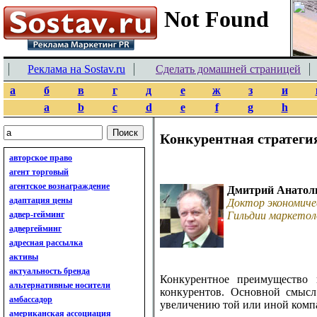
Реклама на Sostav.ru
Сделать домашней страницей
а
б
в
г
д
е
ж
з
и
a
b
c
d
e
f
g
h
Конкурентная стратеги
авторское право
агент торговый
агентское вознаграждение
Дмитрий Анатол
адаптация цены
Доктор экономиче
адвер-гейминг
Гильдии маркетол
адвергейминг
адресная рассылка
активы
актуальность бренда
Конкурентное преимущество 
альтернативные носители
конкурентов. Основной смысл
амбассадор
увеличению той или иной комп
американская ассоциация