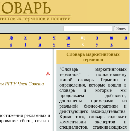
ф
х
ц
ч
ш
щ
э
ю
я
s
t
u
v
w
x
y
z
Словарь маркетинговых
терминов
"Словарь маркетинговых
терминов" - по-настоящему
живой словарь. Термины и
амы РГГУ Член Совета
определения, которые вошли в
словарь и которые мы
продолжаем добавлять,
дополнены примерами из
реальной бизнес-практики и
действующего законодательства.
 достижения рекламных и
Кроме того, словарь содержит
ирование сбыта, связи с
комментарии экспертов и
специалистов, сталкивающихся