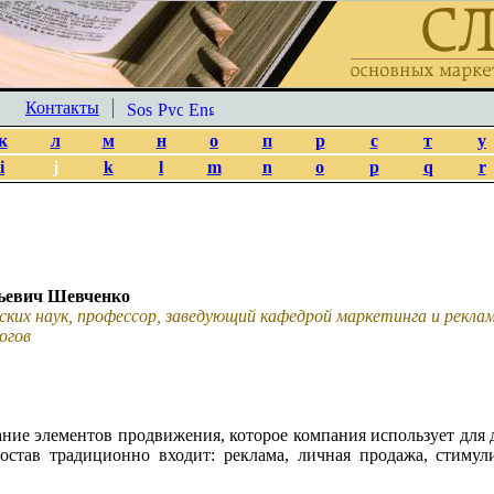
Контакты
к
л
м
н
о
п
р
с
т
у
i
j
k
l
m
n
o
p
q
r
ьевич Шевченко
ских наук, профессор, заведующий кафедрой маркетинга и рекл
огов
ание элементов продвижения, которое компания использует для
остав традиционно входит: реклама, личная продажа, стимул