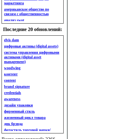
маркетинга
американское общество по
связям с общественностью
анализ swot
анализ безубыточности
Последние 20 обновлений:
анализ бизнес-портфеля
анализ имиджа
elvis dam
анализ кластерный
цифровые активы (digital assets)
анализ конкурентов
система управления цифровыми
активами (digital asset
анализ кросс-культурных
management)
особенностей
woodwing
анализ мак кинси «7s»
контент
анализ макросистемы
content
анализ маркетинговый
brand signature
анализ рынка
credentials
анализ ситуационный
awareness
анализ экспертный
индивидуальный
дизайн упаковки
анкета
фирменный стиль
ассортимент
жизненный цикл товара
ассортимент товарный.
днк брэнда
планирование товарного
фотостиль торговой марки/
ассортимента
линейки продукции
ассортимент. глубина