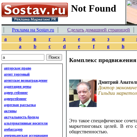
Реклама на Sostav.ru
Сделать домашней страницей
а
б
в
г
д
е
ж
з
и
a
b
c
d
e
f
g
h
Комплекс продвижения
авторское право
агент торговый
агентское вознаграждение
Дмитрий Анатол
адаптация цены
Доктор экономиче
адвер-гейминг
Гильдии маркетол
адвергейминг
адресная рассылка
активы
актуальность бренда
Это такое специфическое сочет
альтернативные носители
маркетинговых целей. В его с
амбассадор
общественностью.
американская ассоциация