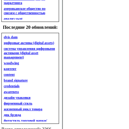
маркетинга
американское общество по
связям с общественностью
анализ swot
анализ безубыточности
Последние 20 обновлений:
анализ бизнес-портфеля
анализ имиджа
elvis dam
анализ кластерный
цифровые активы (digital assets)
анализ конкурентов
система управления цифровыми
активами (digital asset
анализ кросс-культурных
management)
особенностей
woodwing
анализ мак кинси «7s»
контент
анализ макросистемы
content
анализ маркетинговый
brand signature
анализ рынка
credentials
анализ ситуационный
awareness
анализ экспертный
индивидуальный
дизайн упаковки
анкета
фирменный стиль
ассортимент
жизненный цикл товара
ассортимент товарный.
днк брэнда
планирование товарного
фотостиль торговой марки/
ассортимента
линейки продукции
ассортимент. глубина