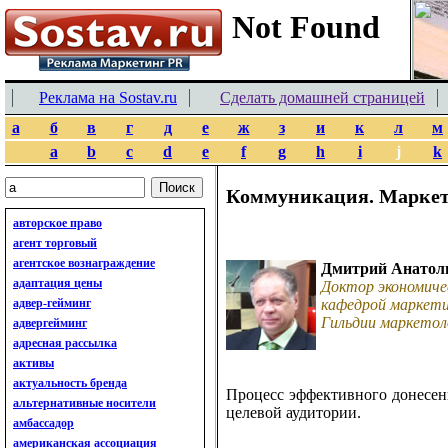
Реклама на Sostav.ru
Сделать домашней страницей
а
б
в
г
д
е
ж
з
и
к
л
м
a
b
c
d
e
f
g
h
i
j
k
Коммуникация. Марке
авторское право
агент торговый
агентское вознаграждение
Дмитрий Анатол
адаптация цены
Доктор экономиче
адвер-гейминг
кафедрой маркети
Гильдии маркетол
адвергейминг
адресная рассылка
активы
актуальность бренда
Процесс эффективного донесен
альтернативные носители
целевой аудитории.
амбассадор
американская ассоциация