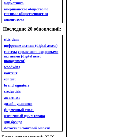
маркетинга
американское общество по
связям с общественностью
анализ swot
анализ безубыточности
Последние 20 обновлений:
анализ бизнес-портфеля
анализ имиджа
elvis dam
анализ кластерный
цифровые активы (digital assets)
анализ конкурентов
система управления цифровыми
активами (digital asset
анализ кросс-культурных
management)
особенностей
woodwing
анализ мак кинси «7s»
контент
анализ макросистемы
content
анализ маркетинговый
brand signature
анализ рынка
credentials
анализ ситуационный
awareness
анализ экспертный
индивидуальный
дизайн упаковки
анкета
фирменный стиль
ассортимент
жизненный цикл товара
ассортимент товарный.
днк брэнда
планирование товарного
фотостиль торговой марки/
ассортимента
линейки продукции
ассортимент. глубина