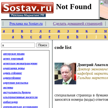
Реклама на Sostav.ru
Сделать домашней страницей
а
б
в
г
д
е
ж
з
и
к
л
м
a
b
c
d
e
f
g
h
i
j
k
code list
авторское право
агент торговый
агентское вознаграждение
Дмитрий Анатол
адаптация цены
Доктор экономиче
адвер-гейминг
кафедрой маркети
Гильдии маркетол
адвергейминг
адресная рассылка
активы
актуальность бренда
специальная страница в бумаж
альтернативные носители
заносятся номера (коды) ответо
амбассадор
американская ассоциация