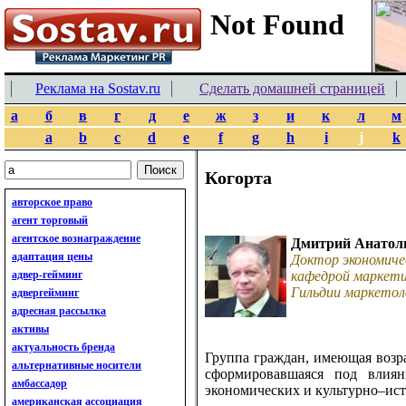
Реклама на Sostav.ru
Сделать домашней страницей
а
б
в
г
д
е
ж
з
и
к
л
м
a
b
c
d
e
f
g
h
i
j
k
Когорта
авторское право
агент торговый
агентское вознаграждение
Дмитрий Анатол
адаптация цены
Доктор экономиче
адвер-гейминг
кафедрой маркети
Гильдии маркетол
адвергейминг
адресная рассылка
активы
актуальность бренда
Группа граждан, имеющая возра
альтернативные носители
сформировавшаяся под влия
амбассадор
экономических и культурно–ист
американская ассоциация