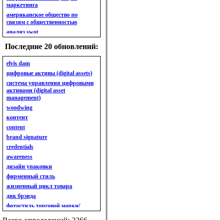
маркетинга
американское общество по
связям с общественностью
анализ swot
анализ безубыточности
Последние 20 обновлений:
анализ бизнес-портфеля
анализ имиджа
elvis dam
анализ кластерный
цифровые активы (digital assets)
анализ конкурентов
система управления цифровыми
активами (digital asset
анализ кросс-культурных
management)
особенностей
woodwing
анализ мак кинси «7s»
контент
анализ макросистемы
content
анализ маркетинговый
brand signature
анализ рынка
credentials
анализ ситуационный
awareness
анализ экспертный
индивидуальный
дизайн упаковки
анкета
фирменный стиль
ассортимент
жизненный цикл товара
ассортимент товарный.
днк брэнда
планирование товарного
фотостиль торговой марки/
ассортимента
линейки продукции
ассортимент. глубина