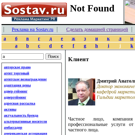
Реклама на Sostav.ru
Сделать домашней страницей
а
б
в
г
д
е
ж
з
и
к
л
м
a
b
c
d
e
f
g
h
i
j
k
Клиент
авторское право
агент торговый
агентское вознаграждение
Дмитрий Анатол
адаптация цены
Доктор экономиче
адвер-гейминг
кафедрой маркети
Гильдии маркетол
адвергейминг
адресная рассылка
активы
актуальность бренда
Частное лицо, компания
альтернативные носители
профессиональные услуги от
амбассадор
частного лица.
американская ассоциация