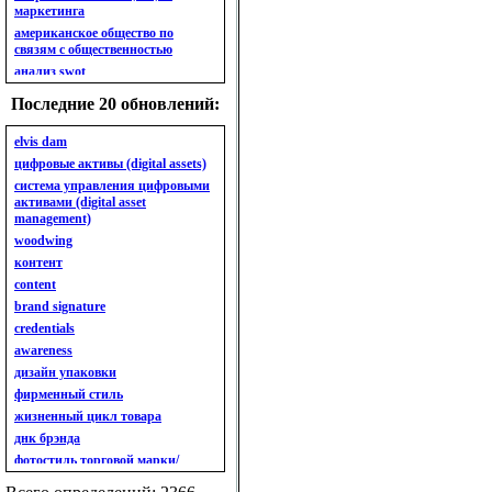
маркетинга
американское общество по
связям с общественностью
анализ swot
анализ безубыточности
Последние 20 обновлений:
анализ бизнес-портфеля
анализ имиджа
elvis dam
анализ кластерный
цифровые активы (digital assets)
анализ конкурентов
система управления цифровыми
активами (digital asset
анализ кросс-культурных
management)
особенностей
woodwing
анализ мак кинси «7s»
контент
анализ макросистемы
content
анализ маркетинговый
brand signature
анализ рынка
credentials
анализ ситуационный
awareness
анализ экспертный
индивидуальный
дизайн упаковки
анкета
фирменный стиль
ассортимент
жизненный цикл товара
ассортимент товарный.
днк брэнда
планирование товарного
фотостиль торговой марки/
ассортимента
линейки продукции
ассортимент. глубина