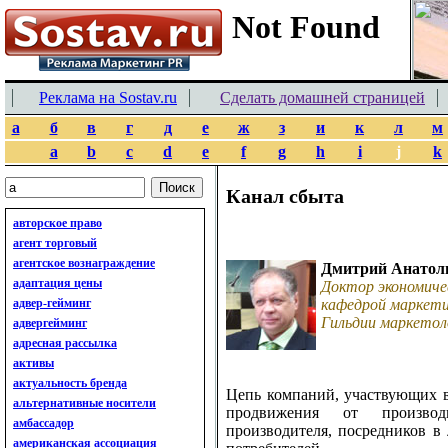
Реклама на Sostav.ru
Сделать домашней страницей
а
б
в
г
д
е
ж
з
и
к
л
м
a
b
c
d
e
f
g
h
i
j
k
Канал сбыта
авторское право
агент торговый
агентское вознаграждение
Дмитрий Анатол
адаптация цены
Доктор экономиче
адвер-гейминг
кафедрой маркети
Гильдии маркетол
адвергейминг
адресная рассылка
активы
актуальность бренда
Цепь компаний, участвующих 
альтернативные носители
продвижения от производ
амбассадор
производителя, посредников в
американская ассоциация