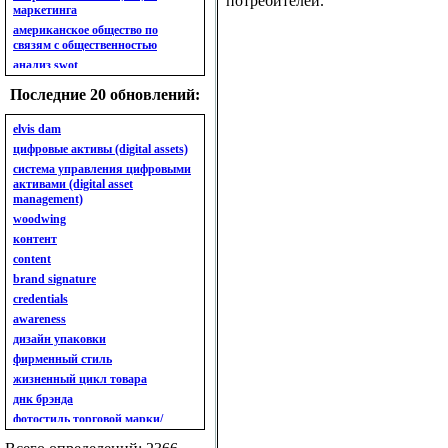
потребителей.
маркетинга
американское общество по
связям с общественностью
анализ swot
анализ безубыточности
Последние 20 обновлений:
анализ бизнес-портфеля
анализ имиджа
elvis dam
анализ кластерный
цифровые активы (digital assets)
анализ конкурентов
система управления цифровыми
активами (digital asset
анализ кросс-культурных
management)
особенностей
woodwing
анализ мак кинси «7s»
контент
анализ макросистемы
content
анализ маркетинговый
brand signature
анализ рынка
credentials
анализ ситуационный
awareness
анализ экспертный
индивидуальный
дизайн упаковки
анкета
фирменный стиль
ассортимент
жизненный цикл товара
ассортимент товарный.
днк брэнда
планирование товарного
фотостиль торговой марки/
ассортимента
линейки продукции
ассортимент. глубина