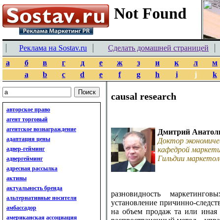
Реклама на Sostav.ru
Сделать домашней страницей
а
б
в
г
д
е
ж
з
и
к
л
м
a
b
c
d
e
f
g
h
i
j
k
causal research
авторское право
агент торговый
агентское вознаграждение
Дмитрий Анатол
адаптация цены
Доктор экономиче
адвер-гейминг
кафедрой маркети
Гильдии маркетол
адвергейминг
адресная рассылка
активы
актуальность бренда
разновидность маркетингов
альтернативные носители
установление причинно-следст
амбассадор
на объем продаж та или иная 
американская ассоциация