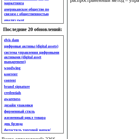
распространенный метод – упр
маркетинга
американское общество по
связям с общественностью
анализ swot
анализ безубыточности
Последние 20 обновлений:
анализ бизнес-портфеля
анализ имиджа
elvis dam
анализ кластерный
цифровые активы (digital assets)
анализ конкурентов
система управления цифровыми
активами (digital asset
анализ кросс-культурных
management)
особенностей
woodwing
анализ мак кинси «7s»
контент
анализ макросистемы
content
анализ маркетинговый
brand signature
анализ рынка
credentials
анализ ситуационный
awareness
анализ экспертный
индивидуальный
дизайн упаковки
анкета
фирменный стиль
ассортимент
жизненный цикл товара
ассортимент товарный.
днк брэнда
планирование товарного
фотостиль торговой марки/
ассортимента
линейки продукции
ассортимент. глубина