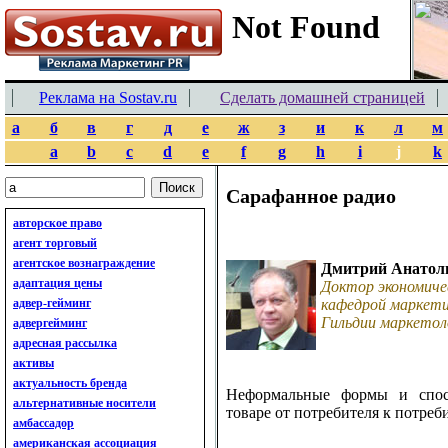
Реклама на Sostav.ru
Сделать домашней страницей
а
б
в
г
д
е
ж
з
и
к
л
м
a
b
c
d
e
f
g
h
i
j
k
Сарафанное радио
авторское право
агент торговый
агентское вознаграждение
Дмитрий Анатол
адаптация цены
Доктор экономиче
адвер-гейминг
кафедрой маркети
Гильдии маркетол
адвергейминг
адресная рассылка
активы
актуальность бренда
Неформальные формы и спос
альтернативные носители
товаре от потребителя к потреб
амбассадор
американская ассоциация