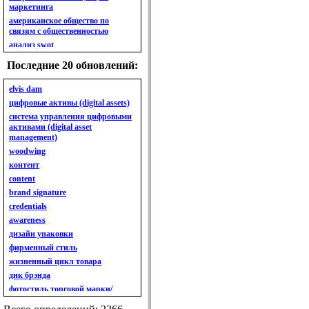
маркетинга
американское общество по
связям с общественностью
анализ swot
анализ безубыточности
Последние 20 обновлений:
анализ бизнес-портфеля
анализ имиджа
elvis dam
анализ кластерный
цифровые активы (digital assets)
анализ конкурентов
система управления цифровыми
активами (digital asset
анализ кросс-культурных
management)
особенностей
woodwing
анализ мак кинси «7s»
контент
анализ макросистемы
content
анализ маркетинговый
brand signature
анализ рынка
credentials
анализ ситуационный
awareness
анализ экспертный
индивидуальный
дизайн упаковки
анкета
фирменный стиль
ассортимент
жизненный цикл товара
ассортимент товарный.
днк брэнда
планирование товарного
фотостиль торговой марки/
ассортимента
линейки продукции
ассортимент. глубина