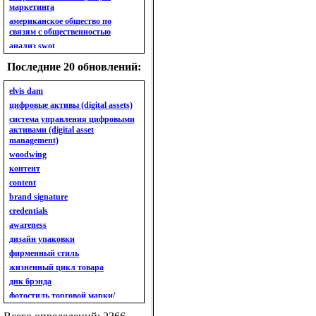
маркетинга
американское общество по
связям с общественностью
анализ swot
анализ безубыточности
Последние 20 обновлений:
анализ бизнес-портфеля
анализ имиджа
elvis dam
анализ кластерный
цифровые активы (digital assets)
анализ конкурентов
система управления цифровыми
активами (digital asset
анализ кросс-культурных
management)
особенностей
woodwing
анализ мак кинси «7s»
контент
анализ макросистемы
content
анализ маркетинговый
brand signature
анализ рынка
credentials
анализ ситуационный
awareness
анализ экспертный
индивидуальный
дизайн упаковки
анкета
фирменный стиль
ассортимент
жизненный цикл товара
ассортимент товарный.
днк брэнда
планирование товарного
фотостиль торговой марки/
ассортимента
линейки продукции
ассортимент. глубина