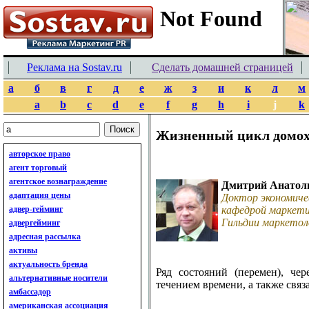
Реклама на Sostav.ru
Сделать домашней страницей
а
б
в
г
д
е
ж
з
и
к
л
м
a
b
c
d
e
f
g
h
i
j
k
Жизненный цикл домох
авторское право
агент торговый
агентское вознаграждение
Дмитрий Анатол
адаптация цены
Доктор экономиче
адвер-гейминг
кафедрой маркети
Гильдии маркетол
адвергейминг
адресная рассылка
активы
актуальность бренда
Ряд состояний (перемен), че
альтернативные носители
течением времени, а также связ
амбассадор
американская ассоциация