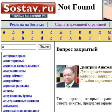
Реклама на Sostav.ru
Сделать домашней страницей
а
б
в
г
д
е
ж
з
и
к
л
м
a
b
c
d
e
f
g
h
i
j
k
Вопрос закрытый
авторское право
агент торговый
агентское вознаграждение
Дмитрий Анатол
адаптация цены
Доктор экономиче
адвер-гейминг
кафедрой маркети
Гильдии маркетол
адвергейминг
адресная рассылка
активы
актуальность бренда
Тип вопросов, которые огран
альтернативные носители
ответе анкеты, предлагая заран
амбассадор
американская ассоциация