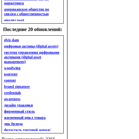
маркетинга
американское общество по
связям с общественностью
анализ swot
анализ безубыточности
Последние 20 обновлений:
анализ бизнес-портфеля
анализ имиджа
elvis dam
анализ кластерный
цифровые активы (digital assets)
анализ конкурентов
система управления цифровыми
активами (digital asset
анализ кросс-культурных
management)
особенностей
woodwing
анализ мак кинси «7s»
контент
анализ макросистемы
content
анализ маркетинговый
brand signature
анализ рынка
credentials
анализ ситуационный
awareness
анализ экспертный
индивидуальный
дизайн упаковки
анкета
фирменный стиль
ассортимент
жизненный цикл товара
ассортимент товарный.
днк брэнда
планирование товарного
фотостиль торговой марки/
ассортимента
линейки продукции
ассортимент. глубина