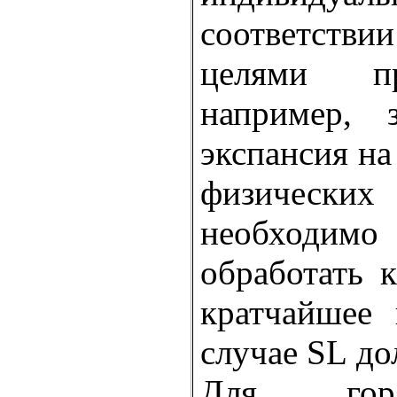
соответст
целями пр
например, 
экспансия на
физичес
необходи
обработать 
кратчайшее 
случае SL до
Для гор