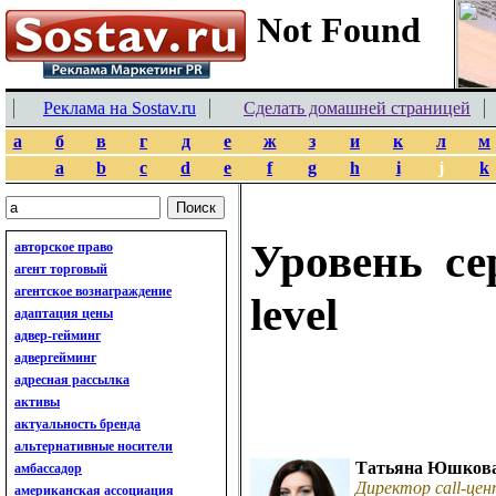
Реклама на Sostav.ru
Сделать домашней страницей
а
б
в
г
д
е
ж
з
и
к
л
м
a
b
c
d
e
f
g
h
i
j
k
Уровень сер
авторское право
агент торговый
агентское вознаграждение
level
адаптация цены
адвер-гейминг
адвергейминг
адресная рассылка
активы
актуальность бренда
альтернативные носители
Татьяна Юшков
амбассадор
Директор call-це
американская ассоциация