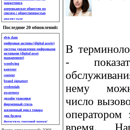
маркетинга
американское общество по
связям с общественностью
анализ swot
анализ безубыточности
Последние 20 обновлений:
анализ бизнес-портфеля
анализ имиджа
elvis dam
анализ кластерный
цифровые активы (digital assets)
В терминоло
анализ конкурентов
система управления цифровыми
активами (digital asset
анализ кросс-культурных
management)
- показат
особенностей
woodwing
анализ мак кинси «7s»
контент
анализ макросистемы
обслуживани
content
анализ маркетинговый
brand signature
анализ рынка
нему можн
credentials
анализ ситуационный
awareness
анализ экспертный
число вызов
индивидуальный
дизайн упаковки
анкета
фирменный стиль
ассортимент
жизненный цикл товара
оператором 
ассортимент товарный.
днк брэнда
планирование товарного
фотостиль торговой марки/
время. На
ассортимента
линейки продукции
ассортимент. глубина