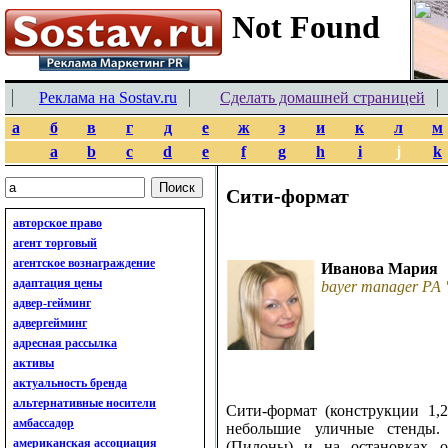
Реклама на Sostav.ru
Сделать домашней страницей
а
б
в
г
д
е
ж
з
и
к
л
м
a
b
c
d
e
f
g
h
i
j
k
Сити-формат
авторское право
агент торговый
агентское вознаграждение
Иванова Мария
адаптация цены
bayer manager РА
адвер-гейминг
адвергейминг
адресная рассылка
активы
актуальность бренда
альтернативные носители
Сити-формат (конструкции 1,2
амбассадор
небольшие уличные стенды.
американская ассоциация
(Пилоны) и на остановках о