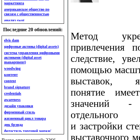
маркетинга
американское общество по
связям с общественностью
анализ swot
анализ безубыточности
Последние 20 обновлений:
анализ бизнес-портфеля
Метод укре
анализ имиджа
elvis dam
привлечения п
анализ кластерный
цифровые активы (digital assets)
анализ конкурентов
система управления цифровыми
следствие, ув
активами (digital asset
анализ кросс-культурных
management)
особенностей
помощью масшт
woodwing
анализ мак кинси «7s»
контент
анализ макросистемы
выставок, я
content
анализ маркетинговый
brand signature
анализ рынка
понятие имее
credentials
анализ ситуационный
awareness
анализ экспертный
значений -
индивидуальный
дизайн упаковки
анкета
отдельн
фирменный стиль
ассортимент
жизненный цикл товара
и застройки сте
ассортимент товарный.
днк брэнда
планирование товарного
фотостиль торговой марки/
ассортимента
выставочного м
линейки продукции
ассортимент. глубина