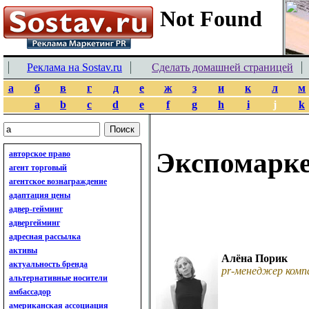
Реклама на Sostav.ru
Сделать домашней страницей
а
б
в
г
д
е
ж
з
и
к
л
м
a
b
c
d
e
f
g
h
i
j
k
Экспомарк
авторское право
агент торговый
агентское вознаграждение
адаптация цены
адвер-гейминг
адвергейминг
адресная рассылка
активы
Алёна Порик
актуальность бренда
pr-менеджер ком
альтернативные носители
амбассадор
американская ассоциация