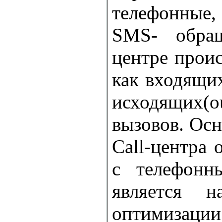
телефонные,
SMS- обращ
центре прои
как входящих
исходящих(o
вызовов. Ос
Сall-центра
с телефонн
является н
оптимизации