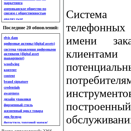
маркетинга
американское общество по
Система 
связям с общественностью
анализ swot
телефонных
анализ безубыточности
Последние 20 обновлений:
анализ бизнес-портфеля
имени зак
анализ имиджа
elvis dam
анализ кластерный
цифровые активы (digital assets)
анализ конкурентов
система управления цифровыми
клиен
активами (digital asset
анализ кросс-культурных
management)
особенностей
потенциаль
woodwing
анализ мак кинси «7s»
контент
анализ макросистемы
content
потребите
анализ маркетинговый
brand signature
анализ рынка
credentials
анализ ситуационный
инстру
awareness
анализ экспертный
индивидуальный
дизайн упаковки
постро
анкета
фирменный стиль
ассортимент
жизненный цикл товара
обслуживан
ассортимент товарный.
днк брэнда
планирование товарного
фотостиль торговой марки/
ассортимента
линейки продукции
ассортимент. глубина