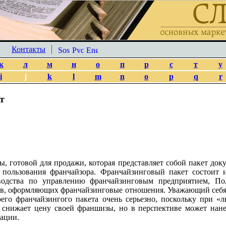
Контакты
к
л
м
н
о
п
р
с
т
у
i
j
k
l
m
n
o
p
q
r
т
 готовой для продажи, которая представляет собой пакет доку
 пользования франчайзора. Франчайзинговый пакет состоит
оводства по управлению франчайзинговым предприятием, П
ов, оформляющих франчайзинговые отношения. Уважающий себя
его франчайзингого пакета очень серьезно, поскольку при «
о снижает цену своей франшизы, но в перспективе может нан
тации.