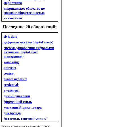
маркетинга
американское общество по
связям с общественностью
анализ swot
анализ безубыточности
Последние 20 обновлений:
анализ бизнес-портфеля
анализ имиджа
elvis dam
анализ кластерный
цифровые активы (digital assets)
анализ конкурентов
система управления цифровыми
активами (digital asset
анализ кросс-культурных
management)
особенностей
woodwing
анализ мак кинси «7s»
контент
анализ макросистемы
content
анализ маркетинговый
brand signature
анализ рынка
credentials
анализ ситуационный
awareness
анализ экспертный
индивидуальный
дизайн упаковки
анкета
фирменный стиль
ассортимент
жизненный цикл товара
ассортимент товарный.
днк брэнда
планирование товарного
фотостиль торговой марки/
ассортимента
линейки продукции
ассортимент. глубина