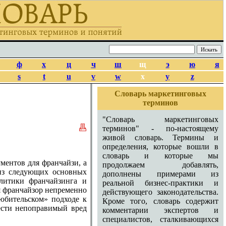
ф
х
ц
ч
ш
щ
э
ю
я
s
t
u
v
w
x
y
z
Словарь маркетинговых
терминов
"Словарь маркетинговых
терминов" - по-настоящему
живой словарь. Термины и
определения, которые вошли в
словарь и которые мы
ментов для франчайзи, а
продолжаем добавлять,
 из следующих основных
дополнены примерами из
олитики франчайзинга и
реальной бизнес-практики и
 франчайзор непременно
действующего законодательства.
любительском» подходе к
Кроме того, словарь содержит
ести непоправимый вред
комментарии экспертов и
специалистов, сталкивающихся