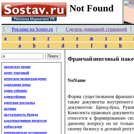
Реклама на Sostav.ru
Сделать домашней страницей
а
б
в
г
д
е
ж
з
и
a
b
c
d
e
f
g
h
Франчайзинговый паке
авторское право
агент торговый
агентское вознаграждение
NoName
адаптация цены
адвер-гейминг
Форма существования франшизы,
адвергейминг
также документы внутреннего
адресная рассылка
документов: Бренд-бука, Рук
активы
Комплекта правовых документ
актуальность бренда
отнесется к формированию сво
альтернативные носители
данному вопросу он не тольк
амбассадор
своему бизнесу и деловой репу
американская ассоциация