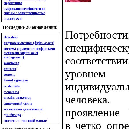
маркетинга
американское общество по
связям с общественностью
анализ swot
анализ безубыточности
Последние 20 обновлений:
анализ бизнес-портфеля
Потребнос
анализ имиджа
elvis dam
анализ кластерный
цифровые активы (digital assets)
специфиче
анализ конкурентов
система управления цифровыми
активами (digital asset
анализ кросс-культурных
соответстви
management)
особенностей
woodwing
анализ мак кинси «7s»
контент
анализ макросистемы
уро
content
анализ маркетинговый
brand signature
анализ рынка
индивидуаль
credentials
анализ ситуационный
awareness
анализ экспертный
человека.
индивидуальный
дизайн упаковки
анкета
фирменный стиль
ассортимент
проявлени
жизненный цикл товара
ассортимент товарный.
днк брэнда
планирование товарного
фотостиль торговой марки/
в четко опр
ассортимента
линейки продукции
ассортимент. глубина