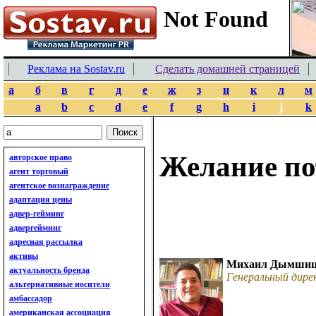
Реклама на Sostav.ru
Сделать домашней страницей
а
б
в
г
д
е
ж
з
и
к
л
м
a
b
c
d
e
f
g
h
i
j
k
Желание по
авторское право
агент торговый
агентское вознаграждение
адаптация цены
адвер-гейминг
адвергейминг
адресная рассылка
активы
Михаил Дымши
актуальность бренда
Генеральный дир
альтернативные носители
амбассадор
американская ассоциация