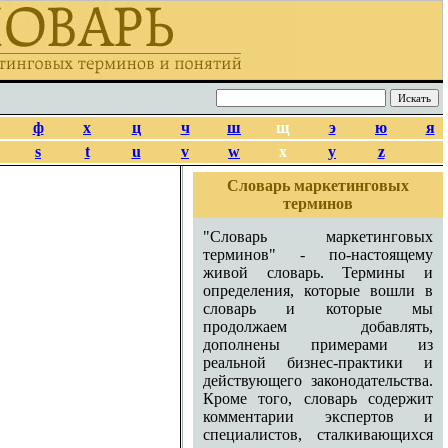
ф
х
ц
ч
ш
щ
э
ю
я
s
t
u
v
w
x
y
z
Словарь маркетинговых
терминов
"Словарь маркетинговых
терминов" - по-настоящему
живой словарь. Термины и
определения, которые вошли в
словарь и которые мы
продолжаем добавлять,
дополнены примерами из
реальной бизнес-практики и
действующего законодательства.
Кроме того, словарь содержит
комментарии экспертов и
специалистов, сталкивающихся