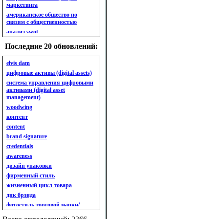
маркетинга
американское общество по
связям с общественностью
анализ swot
анализ безубыточности
Последние 20 обновлений:
анализ бизнес-портфеля
анализ имиджа
elvis dam
анализ кластерный
цифровые активы (digital assets)
анализ конкурентов
система управления цифровыми
активами (digital asset
анализ кросс-культурных
management)
особенностей
woodwing
анализ мак кинси «7s»
контент
анализ макросистемы
content
анализ маркетинговый
brand signature
анализ рынка
credentials
анализ ситуационный
awareness
анализ экспертный
индивидуальный
дизайн упаковки
анкета
фирменный стиль
ассортимент
жизненный цикл товара
ассортимент товарный.
днк брэнда
планирование товарного
фотостиль торговой марки/
ассортимента
линейки продукции
ассортимент. глубина