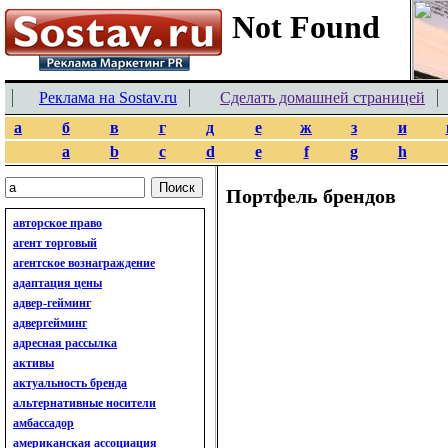
Реклама на Sostav.ru
Сделать домашней страницей
а
б
в
г
д
е
ж
з
и
a
b
c
d
e
f
g
h
Портфель брендов
авторское право
агент торговый
агентское вознаграждение
адаптация цены
адвер-гейминг
адвергейминг
адресная рассылка
активы
актуальность бренда
альтернативные носители
амбассадор
американская ассоциация