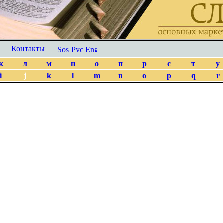
Контакты
к
л
м
н
о
п
р
с
т
у
i
j
k
l
m
n
o
p
q
r