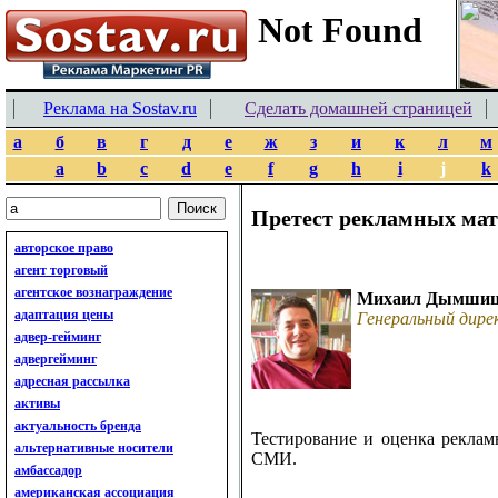
Реклама на Sostav.ru
Сделать домашней страницей
а
б
в
г
д
е
ж
з
и
к
л
м
a
b
c
d
e
f
g
h
i
j
k
Претест рекламных мат
авторское право
агент торговый
агентское вознаграждение
Михаил Дымши
адаптация цены
Генеральный дир
адвер-гейминг
адвергейминг
адресная рассылка
активы
актуальность бренда
Тестирование и оценка реклам
альтернативные носители
СМИ.
амбассадор
американская ассоциация