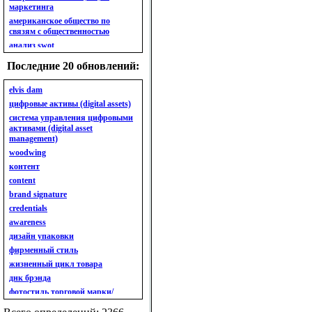
маркетинга
американское общество по
связям с общественностью
анализ swot
анализ безубыточности
Последние 20 обновлений:
анализ бизнес-портфеля
анализ имиджа
elvis dam
анализ кластерный
цифровые активы (digital assets)
анализ конкурентов
система управления цифровыми
активами (digital asset
анализ кросс-культурных
management)
особенностей
woodwing
анализ мак кинси «7s»
контент
анализ макросистемы
content
анализ маркетинговый
brand signature
анализ рынка
credentials
анализ ситуационный
awareness
анализ экспертный
индивидуальный
дизайн упаковки
анкета
фирменный стиль
ассортимент
жизненный цикл товара
ассортимент товарный.
днк брэнда
планирование товарного
фотостиль торговой марки/
ассортимента
линейки продукции
ассортимент. глубина