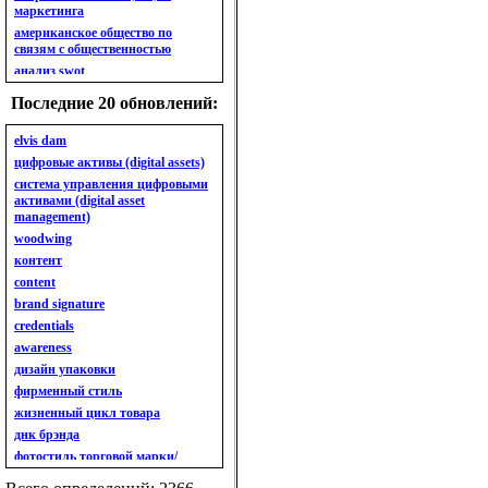
маркетинга
американское общество по
связям с общественностью
анализ swot
анализ безубыточности
Последние 20 обновлений:
анализ бизнес-портфеля
анализ имиджа
elvis dam
анализ кластерный
цифровые активы (digital assets)
анализ конкурентов
система управления цифровыми
активами (digital asset
анализ кросс-культурных
management)
особенностей
woodwing
анализ мак кинси «7s»
контент
анализ макросистемы
content
анализ маркетинговый
brand signature
анализ рынка
credentials
анализ ситуационный
awareness
анализ экспертный
индивидуальный
дизайн упаковки
анкета
фирменный стиль
ассортимент
жизненный цикл товара
ассортимент товарный.
днк брэнда
планирование товарного
фотостиль торговой марки/
ассортимента
линейки продукции
ассортимент. глубина