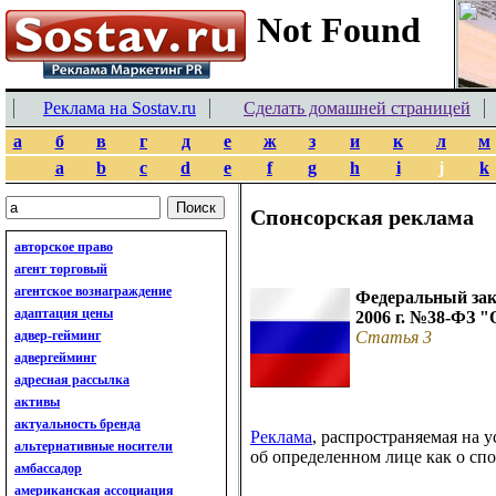
Реклама на Sostav.ru
Сделать домашней страницей
а
б
в
г
д
е
ж
з
и
к
л
м
a
b
c
d
e
f
g
h
i
j
k
Спонсорская реклама
авторское право
агент торговый
агентское вознаграждение
Федеральный зак
адаптация цены
2006 г. №38-ФЗ "
адвер-гейминг
Статья 3
адвергейминг
адресная рассылка
активы
актуальность бренда
Реклама
, распространяемая на 
альтернативные носители
об определенном лице как о спо
амбассадор
американская ассоциация