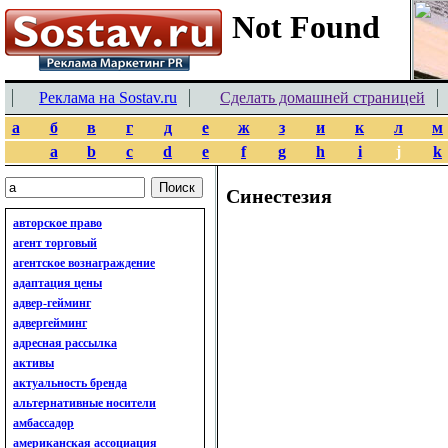
Реклама на Sostav.ru
Сделать домашней страницей
а
б
в
г
д
е
ж
з
и
к
л
м
a
b
c
d
e
f
g
h
i
j
k
Синестезия
авторское право
агент торговый
агентское вознаграждение
адаптация цены
адвер-гейминг
адвергейминг
адресная рассылка
активы
актуальность бренда
альтернативные носители
амбассадор
американская ассоциация