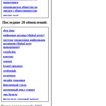
маркетинга
американское общество по
связям с общественностью
анализ swot
анализ безубыточности
Последние 20 обновлений:
анализ бизнес-портфеля
анализ имиджа
elvis dam
анализ кластерный
цифровые активы (digital assets)
анализ конкурентов
система управления цифровыми
активами (digital asset
анализ кросс-культурных
management)
особенностей
woodwing
анализ мак кинси «7s»
контент
анализ макросистемы
content
анализ маркетинговый
brand signature
анализ рынка
credentials
анализ ситуационный
awareness
анализ экспертный
индивидуальный
дизайн упаковки
анкета
фирменный стиль
ассортимент
жизненный цикл товара
ассортимент товарный.
днк брэнда
планирование товарного
фотостиль торговой марки/
ассортимента
линейки продукции
ассортимент. глубина